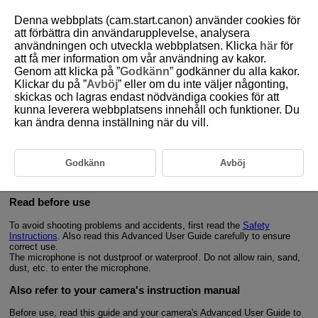
Denna webbplats (cam.start.canon) använder cookies för
att förbättra din användarupplevelse, analysera
användningen och utveckla webbplatsen. Klicka
här
för
att få mer information om vår användning av kakor.
D403-002
Genom att klicka på ”
Godkänn
” godkänner du alla kakor.
Klickar du på ”
Avböj
” eller om du inte väljer någonting,
Introduction
skickas och lagras endast nödvändiga cookies för att
kunna leverera webbplatsens innehåll och funktioner. Du
kan ändra denna inställning när du vill.
The Wireless Remote Control
BR-E2
is a wireless remote controller that
®
is compatible with Bluetooth
low energy technology (hereafter
“Bluetooth”).
Connecting the remote controller to a Canon digital camera allows the
Godkänn
Avböj
camera to be operated wirelessly.
For information on the supported cameras, refer to the Canon Web site, etc.
Read before use
To avoid shooting problems and accidents, first read the
Safety
Instructions
. Also read this Advanced User Guide carefully to ensure
correct use.
The microphone is not dustproof or waterproof. Do not allow rain, sand,
dust, etc. to enter the microphone.
Also refer to your camera's instruction manual
Before use, read this guide and your camera's Advanced User Guide to