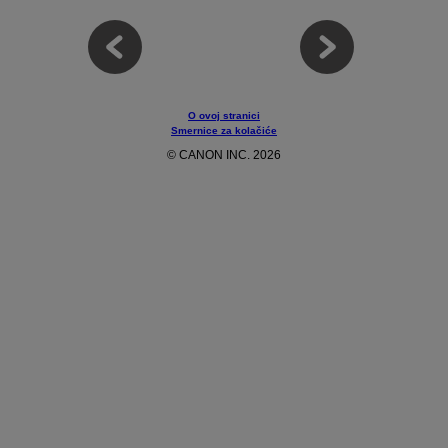
O ovoj stranici
Smernice za kolačiće
© CANON INC. 2026