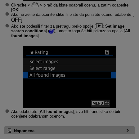
Okrećite
birač da biste odabrali ocenu, a zatim odaberite
[
OK
].
Ako ne želite da ocenite slike ili biste da poništite ocenu, odaberite [
].
Ako ste podesili filter za pretragu preko opcije [
:
Set image
search conditions
] (
), umesto toga će biti prikazana opcija [
All
found images
].
Ako odaberete [
All found images
], sve filtrirane slike će biti
ocenjene odabranom ocenom.
Napomena