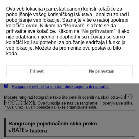
Ova veb lokacija (cam.start.canon) koristi kolačiće za
poboljšanje vašeg korisničkog iskustva i analizu za rad i
poboljšanje veb lokacije. Saznajte više o našoj upotrebi
kolačića
ovde
. Klikom na “
Prihvati
”, slažete se da
D388-155
prihvatite sve kolačiće. Klikom na “
Ne prihvatam
” ili ako
nije odabrano nijedno, neophodni su i čuvaju se samo
Rangiranje slika
kolačići koji su potrebni za pružanje sadržaja i funkcija
veb lokacije. Možete da promenite ovu postavku bilo
kada.
Rangiranje pojedinačnih slika preko
tastera
Rangiranje pojedinačnih slika preko menija
Prihvati
Ne prihvatam
Rangiranje odabranog niza slika
Rangiranje svih slika u istom direktorijumu ili na kartici
Možete rangirati fotografije tako što ćete ih oceniti na skali od 1–5 (
/
/
/
/
). Ova funkcija se naziva rangiranje ili ocenjivanje slika.
Ova funkcija vam pomaže da lakše organizujete slike.
Rangiranje pojedinačnih slika preko
tastera