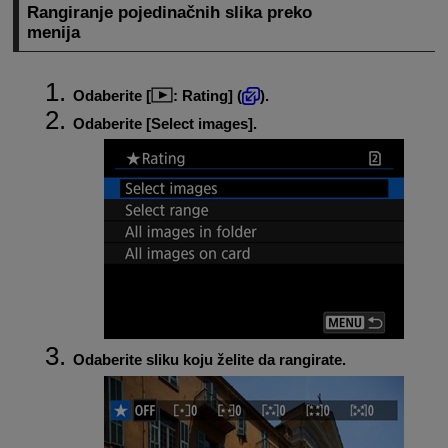
Rangiranje pojedinačnih slika preko
menija
Odaberite [
:
Rating
] (
).
Odaberite [
Select images
].
Odaberite sliku koju želite da rangirate.