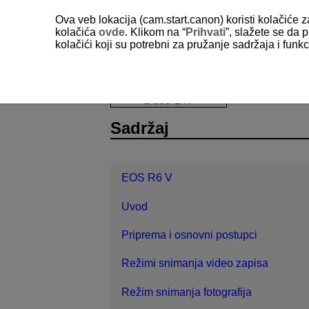
Ova veb lokacija (cam.start.canon) koristi kolačiće 
kolačića
ovde
. Klikom na “
Prihvati
”, slažete se da p
kolačići koji su potrebni za pružanje sadržaja i fun
EOS R6 V
Reprodukcija
Reprod
D388-147
Sadržaj
EOS R6 V
Uvod
Priprema i osnovni postupci
Režimi snimanja video zapisa
Režim snimanja fotografija