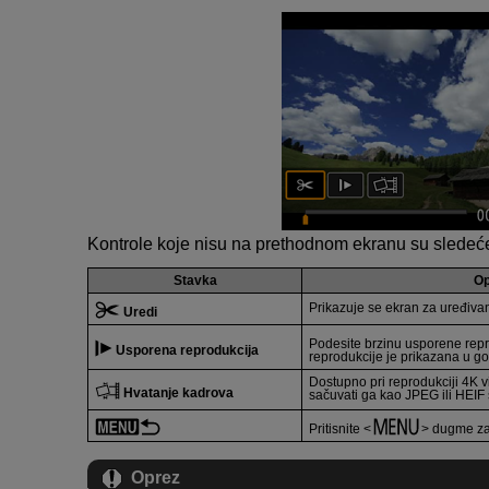
Kontrole koje nisu na prethodnom ekranu su sledeć
Stavka
Op
Prikazuje se ekran za uređivan
Uredi
Podesite brzinu usporene rep
Usporena reprodukcija
reprodukcije je prikazana u 
Dostupno pri reprodukciji 4K vi
Hvatanje kadrova
sačuvati ga kao JPEG ili HEIF s
Pritisnite
dugme za 
Oprez