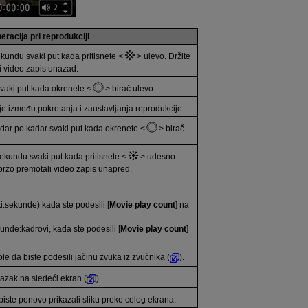
eracija pri reprodukciji
kundu svaki put kada pritisnete
ulevo. Držite
i video zapis unazad.
svaki put kada okrenete
birač ulevo.
e između pokretanja i zaustavljanja reprodukcije.
dar po kadar svaki put kada okrenete
birač
ekundu svaki put kada pritisnete
udesno.
rzo premotali video zapis unapred.
i:sekunde) kada ste podesili [
Movie play count
] na
unde:kadrovi, kada ste podesili [
Movie play count
]
le da biste podesili jačinu zvuka iz zvučnika (
).
zak na sledeći ekran (
).
biste ponovo prikazali sliku preko celog ekrana.