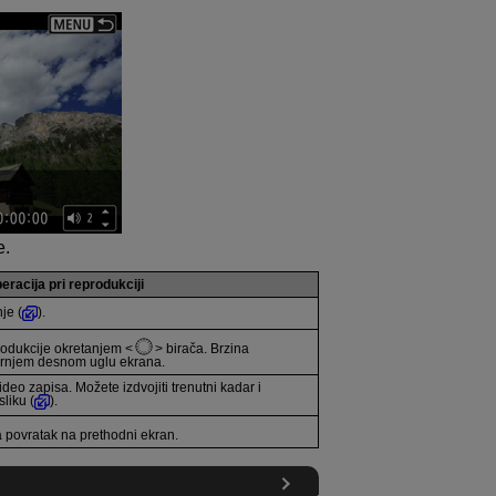
e.
eracija pri reprodukciji
je (
).
rodukcije okretanjem
birača. Brzina
gornjem desnom uglu ekrana.
deo zapisa. Možete izdvojiti trenutni kadar i
liku (
).
povratak na prethodni ekran.