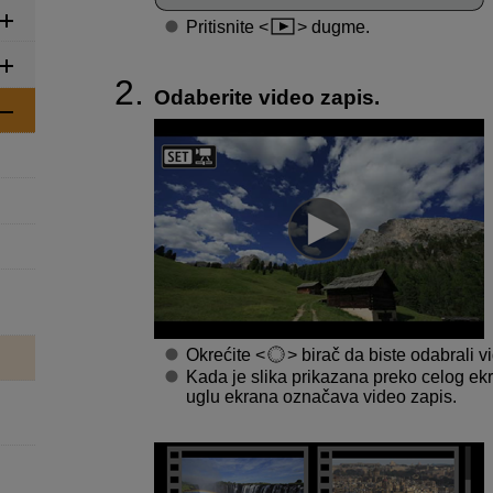
Pritisnite
dugme.
Odaberite video zapis.
Okrećite
birač da biste odabrali v
Kada je slika prikazana preko celog ekr
uglu ekrana označava video zapis.