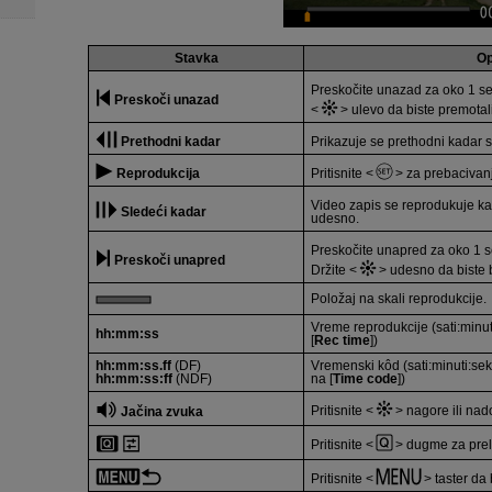
Stavka
Op
Preskočite unazad za oko 1 se
Preskoči unazad
ulevo da biste premotal
Prethodni kadar
Prikazuje se prethodni kadar 
Reprodukcija
Pritisnite
za prebacivanj
Video zapis se reprodukuje ka
Sledeći kadar
udesno.
Preskočite unapred za oko 1 s
Preskoči unapred
Držite
udesno da biste b
Položaj na skali reprodukcije.
Vreme reprodukcije (sati:minut
hh:mm:ss
[
Rec time
])
hh:mm:ss.ff
(DF)
Vremenski kôd (sati:minuti:sek
hh:mm:ss:ff
(NDF)
na [
Time code
])
Pritisnite
nagore ili nado
Jačina zvuka
Pritisnite
dugme za prela
Pritisnite
taster da 