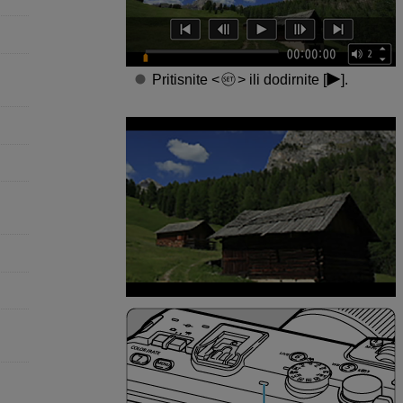
Pritisnite
ili dodirnite [
].