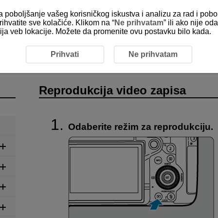
za poboljšanje vašeg korisničkog iskustva i analizu za rad i pobo
rihvatite sve kolačiće. Klikom na “
Ne prihvatam
” ili ako nije 
kcija veb lokacije. Možete da promenite ovu postavku bilo kada.
ukcija video zapisa
Prihvati
Ne prihvatam
Reprodukcija video zapisa
Odaberite režim za reprodukciju.