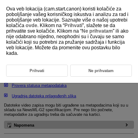
Ova veb lokacija (cam.start.canon) koristi kolačiće za
poboljšanje vašeg korisničkog iskustva i analizu za rad i
poboljšanje veb lokacije. Saznajte više o našoj upotrebi
kolačića
ovde
. Klikom na “
Prihvati
”, slažete se da
D388-105
prihvatite sve kolačiće. Klikom na “
Ne prihvatam
” ili ako
nije odabrano nijedno, neophodni su i čuvaju se samo
Metapodaci
kolačići koji su potrebni za pružanje sadržaja i funkcija
veb lokacije. Možete da promenite ovu postavku bilo
kada.
Priprema za ugradnju XML datoteka
Ugradnja XML datoteka
Prihvati
Ne prihvatam
Brisanje podešavanja metapodataka
Provera statusa metapodataka
Ugradnja datoteka prilagođenih slika
Datoteke video zapisa mogu biti ugrađene sa metapodacima koji su u
skladu sa
NewsML-G2
specifikacijom. Pre nego što počnete,
metapodatke za ugradnju treba da sačuvate na kartici.
Napomena