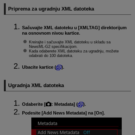
Priprema za ugradnju XML datoteka
Sačuvajte XML datoteku u [XMLTAG] direktorijum
na osnovnom nivou kartice.
Kreirajte i sačuvajte XML datoteku u skladu sa
NewsML-G2
specifikacijom.
Kada odaberete XML datoteku za ugradnju, možete
odabrati do 100 datoteka.
Ubacite kartice (
).
Ugradnja XML datoteka
Odaberite [
:
Metadata
] (
).
Podesite [
Add News Metadata
] na [
On
].