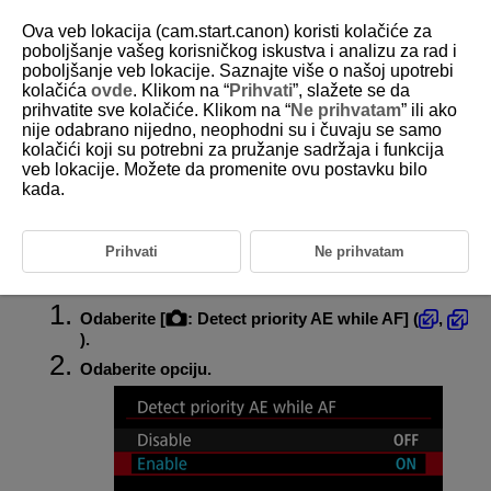
Ova veb lokacija (cam.start.canon) koristi kolačiće za
poboljšanje vašeg korisničkog iskustva i analizu za rad i
poboljšanje veb lokacije. Saznajte više o našoj upotrebi
kolačića
ovde
. Klikom na “
Prihvati
”, slažete se da
D388-077
prihvatite sve kolačiće. Klikom na “
Ne prihvatam
” ili ako
nije odabrano nijedno, neophodni su i čuvaju se samo
Automatska ekspozicija za
kolačići koji su potrebni za pružanje sadržaja i funkcija
prioritetne objekte tokom
veb lokacije. Možete da promenite ovu postavku bilo
automatskog fokusiranja
kada.
Obavlja merenje za objekte prepoznate na osnovu [
:
Subject to
Prihvati
Ne prihvatam
detect
] postavke.
Odaberite [
:
Detect priority AE while AF
] (
,
).
Odaberite opciju.