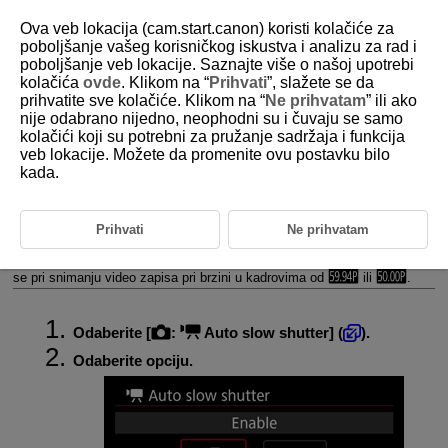
Ova veb lokacija (cam.start.canon) koristi kolačiće za
poboljšanje vašeg korisničkog iskustva i analizu za rad i
poboljšanje veb lokacije. Saznajte više o našoj upotrebi
kolačića
ovde
. Klikom na “
Prihvati
”, slažete se da
D388-074
prihvatite sve kolačiće. Klikom na “
Ne prihvatam
” ili ako
nije odabrano nijedno, neophodni su i čuvaju se samo
Automatski spori zatvarač prilikom
kolačići koji su potrebni za pružanje sadržaja i funkcija
snimanja video zapisa
veb lokacije. Možete da promenite ovu postavku bilo
kada.
Možete odabrati da snimate svetlije video zapise sa manje izraženim
šumom nego kada snimate sa opcijom [
Disable
]. Ovo se postiže
automatskim smanjivanjem brzine zatvarača pri snimanju na slabom
Prihvati
Ne prihvatam
svetlu.
Ova funkcija je dostupna u [
] ili [
] režimu za snimanje. Primenjuje
se pri snimanju video zapisa pri brzini u kadrovima od
ili
.
Odaberite [
:
Auto slow shutter
] (
).
Odaberite opciju.