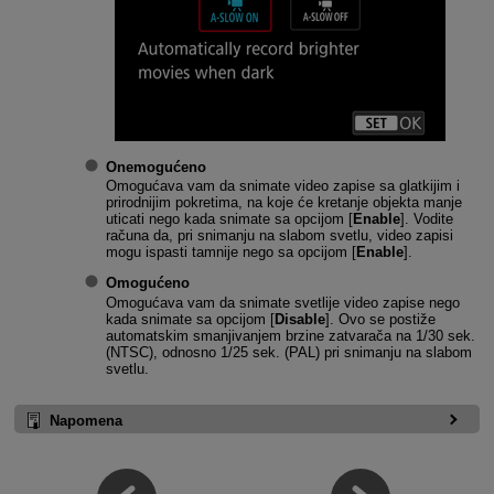
Onemogućeno
Omogućava vam da snimate video zapise sa glatkijim i
prirodnijim pokretima, na koje će kretanje objekta manje
uticati nego kada snimate sa opcijom [
Enable
]. Vodite
računa da, pri snimanju na slabom svetlu, video zapisi
mogu ispasti tamnije nego sa opcijom [
Enable
].
Omogućeno
Omogućava vam da snimate svetlije video zapise nego
kada snimate sa opcijom [
Disable
]. Ovo se postiže
automatskim smanjivanjem brzine zatvarača na 1/30 sek.
(NTSC), odnosno 1/25 sek. (PAL) pri snimanju na slabom
svetlu.
Napomena