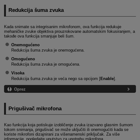
Redukcija šuma zvuka
Kada snimate sa integrisanim mikrofonom, ova funkcija redukuje
mehaničke zvuke objektiva prouzrokovane automatskim fokusiranjem, a
takođe ova funkcija smanjuje beli šum.
Onemogućeno
Redukcija šuma zvuka je onemogućena.
Omogućeno
Redukcija šuma zvuka je omogućena.
Visoka
Redukcija šuma zvuka je veća nego sa opcijom [
Enable
].
Oprez
Prigušivač mikrofona
Kao funkcija koja potiskuje izobličenje zvuka izazvano glasnim šumom
tokom snimanja, prigušivač se može uključiti ili onemogućiti kada se
koriste mikrofoni dizajnirani za višenamenski priključak. Za više
informacije, pogledajte uputstvo za upotrebu mikrofona.