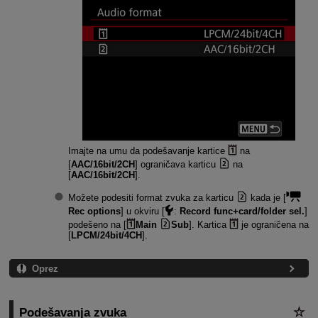
Imajte na umu da podešavanje kartice
na
[
AAC/16bit/2CH
] ograničava karticu
na
[
AAC/16bit/2CH
].
Možete podesiti format zvuka za karticu
kada je [
Rec options
] u okviru [
:
Record func+card/folder sel.
]
podešeno na [
Main
Sub
]. Kartica
je ograničena na
[
LPCM/24bit/4CH
].
Oprez
Podešavanja zvuka