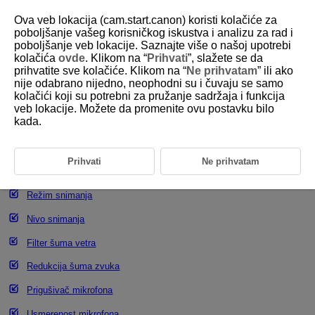
Ova veb lokacija (cam.start.canon) koristi kolačiće za
poboljšanje vašeg korisničkog iskustva i analizu za rad i
poboljšanje veb lokacije. Saznajte više o našoj upotrebi
kolačića
ovde
. Klikom na “
Prihvati
”, slažete se da
D388-068
prihvatite sve kolačiće. Klikom na “
Ne prihvatam
” ili ako
nije odabrano nijedno, neophodni su i čuvaju se samo
Snimanje zvuka
kolačići koji su potrebni za pružanje sadržaja i funkcija
veb lokacije. Možete da promenite ovu postavku bilo
kada.
Snimanje zvuka
Format zvuka
Prihvati
Ne prihvatam
Podešavanja zvuka
Režim snimanja
Nivo snimanja
Filter šuma vetra
Redukcija šuma zvuka
Prigušivač mikrofona
Usmerenost mikrofona