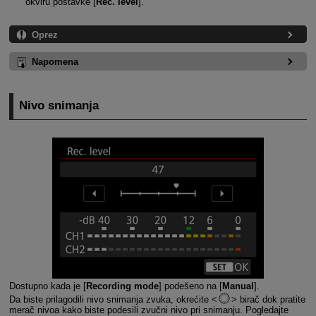
okviru postavke [
Rec. level
].
Oprez
Napomena
Nivo snimanja
Dostupno kada je [
Recording mode
] podešeno na [
Manual
].
Da biste prilagodili nivo snimanja zvuka, okrećite
birač dok pratite
merač nivoa kako biste podesili zvučni nivo pri snimanju. Pogledajte