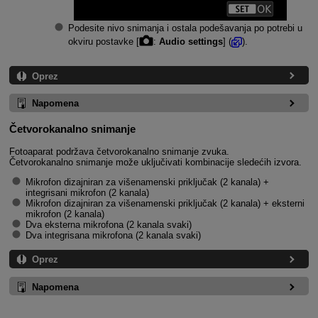
Podesite nivo snimanja i ostala podešavanja po potrebi u
okviru postavke [
:
Audio settings
] (
).
Oprez
Napomena
Četvorokanalno snimanje
Fotoaparat podržava četvorokanalno snimanje zvuka.
Četvorokanalno snimanje može uključivati kombinacije sledećih izvora.
Mikrofon dizajniran za višenamenski priključak (2 kanala) +
integrisani mikrofon (2 kanala)
Mikrofon dizajniran za višenamenski priključak (2 kanala) + eksterni
mikrofon (2 kanala)
Dva eksterna mikrofona (2 kanala svaki)
Dva integrisana mikrofona (2 kanala svaki)
Oprez
Napomena