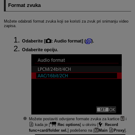
Format zvuka
Možete odabrati format zvuka koji se koristi za zvuk pri snimanju video
zapisa.
Odaberite [
:
Audio format
] (
).
Odaberite opciju.
Možete postaviti odvojene formate zvuka za kartice
i
kada je [
Rec options
] u okviru [
:
Record
func+card/folder sel.
] podešeno na [
Main
Proxy
].