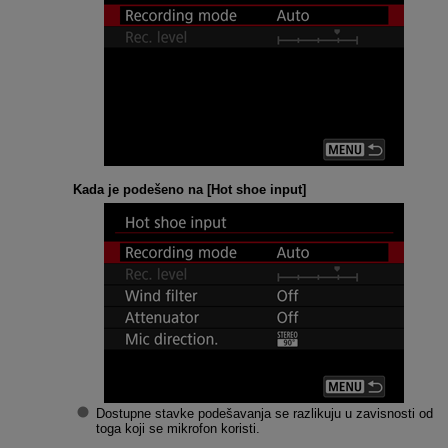
Kada je podešeno na [
Hot shoe input
]
Dostupne stavke podešavanja se razlikuju u zavisnosti od
toga koji se mikrofon koristi.