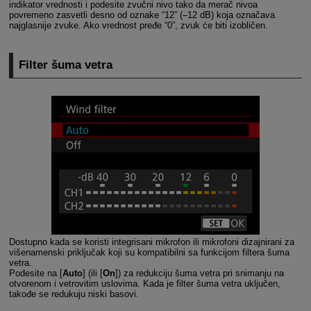
indikator vrednosti i podesite zvučni nivo tako da merač nivoa
povremeno zasvetli desno od oznake “12” (–12 dB) koja označava
najglasnije zvuke. Ako vrednost pređe “0”, zvuk će biti izobličen.
Filter šuma vetra
Dostupno kada se koristi integrisani mikrofon ili mikrofoni dizajnirani za
višenamenski priključak koji su kompatibilni sa funkcijom filtera šuma
vetra.
Podesite na [
Auto
] (ili [
On
]) za redukciju šuma vetra pri snimanju na
otvorenom i vetrovitim uslovima. Kada je filter šuma vetra uključen,
takođe se redukuju niski basovi.