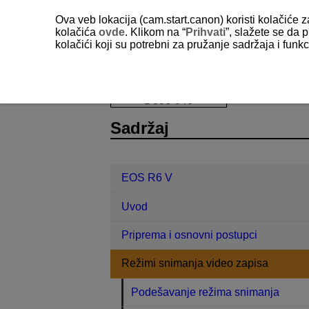
Ova veb lokacija (cam.start.canon) koristi kolačiće 
kolačića
ovde
. Klikom na “
Prihvati
”, slažete se da p
kolačići koji su potrebni za pružanje sadržaja i fun
EOS R6 V
Režimi snimanja video z
D388-040
Sadržaj
EOS R6 V
Uvod
Priprema i osnovni postupci
Režimi snimanja video zapisa
Podešavanje režima snimanja