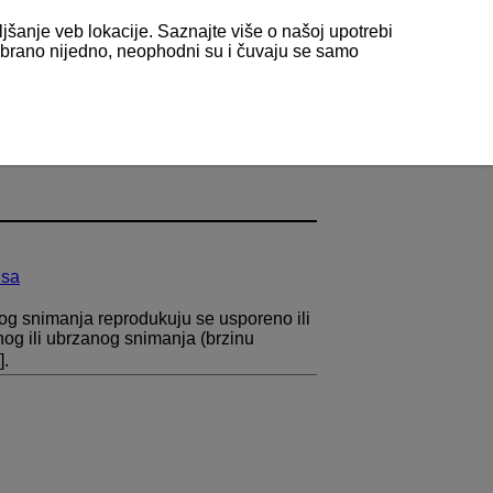
ljšanje veb lokacije. Saznajte više o našoj upotrebi
odabrano nijedno, neophodni su i čuvaju se samo
isa
og snimanja reprodukuju se usporeno ili
og ili ubrzanog snimanja (brzinu
].