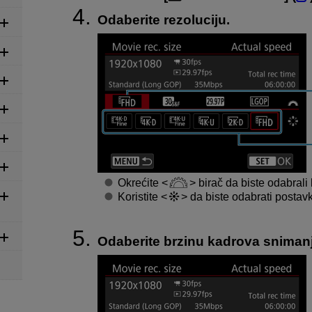
Odaberite rezoluciju.
Okrećite
birač da biste odabrali k
Koristite
da biste odabrati postavk
Odaberite brzinu kadrova snimanj