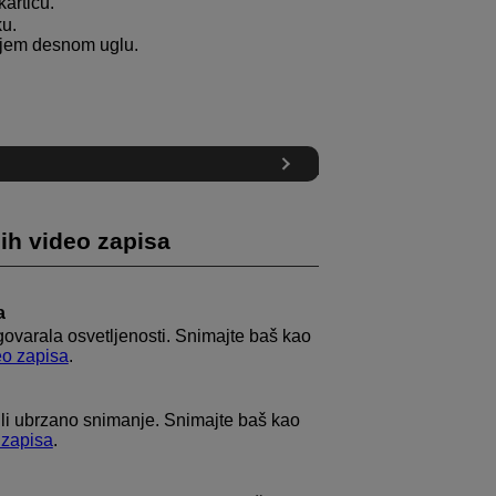
karticu.
ku.
njem desnom uglu.
ih video zapisa
a
govarala osvetljenosti. Snimajte baš kao
eo zapisa
.
ili ubrzano snimanje. Snimajte baš kao
 zapisa
.