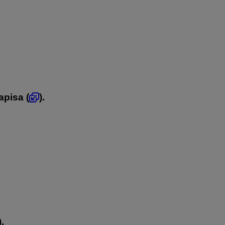
apisa (
).
).