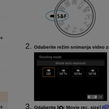
Odaberite režim snimanja video z
Odaberite [
:
Movie rec. size
] (