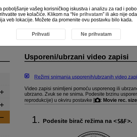
za poboljšanje vašeg korisničkog iskustva i analizu za rad i pobo
rihvatite sve kolačiće. Klikom na “
Ne prihvatam
” ili ako nije 
kcija veb lokacije. Možete da promenite ovu postavku bilo kada.
apisa
Usporeni/ubrzani video zapisi
Prihvati
Ne prihvatam
Usporeni/ubrzani video zapisi
Režimi snimanja usporenih/ubrzanih video zap
Video zapisi snimljeni pomoću usporenog ili ubrzan
ubrzano. Zvuk se ne snima. Podesite brzinu usporen
reprodukcije) u okviru postavke [
:
Movie rec. size
Podesite birač režima na
.