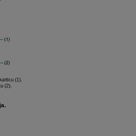
articu (1).
u (2).
a.