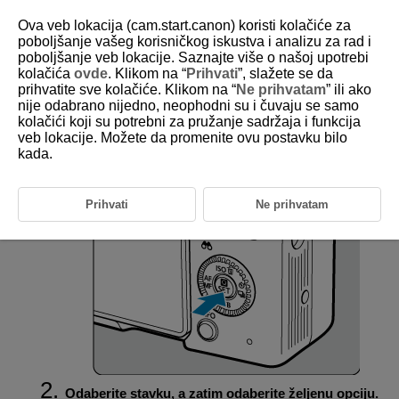
Ova veb lokacija (cam.start.canon) koristi kolačiće za
poboljšanje vašeg korisničkog iskustva i analizu za rad i
poboljšanje veb lokacije. Saznajte više o našoj upotrebi
kolačića
ovde
. Klikom na “
Prihvati
”, slažete se da
D375-024
prihvatite sve kolačiće. Klikom na “
Ne prihvatam
” ili ako
nije odabrano nijedno, neophodni su i čuvaju se samo
Brze kontrole
kolačići koji su potrebni za pružanje sadržaja i funkcija
veb lokacije. Možete da promenite ovu postavku bilo
kada.
Možete direktno i intuitivno odabrati i podesiti prikazane postavke.
Pritisnite
(
).
Prihvati
Ne prihvatam
Odaberite stavku, a zatim odaberite željenu opciju.