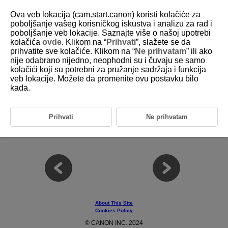
Ova veb lokacija (cam.start.canon) koristi kolačiće za
poboljšanje vašeg korisničkog iskustva i analizu za rad i
poboljšanje veb lokacije. Saznajte više o našoj upotrebi
1. Custom Picture and Picture Style Overview
kolačića
ovde
. Klikom na “
Prihvati
”, slažete se da
prihvatite sve kolačiće. Klikom na “
Ne prihvatam
” ili ako
nije odabrano nijedno, neophodni su i čuvaju se samo
This chapter provides an overview of Custom Picture and Picture Style.
kolačići koji su potrebni za pružanje sadržaja i funkcija
veb lokacije. Možete da promenite ovu postavku bilo
1-1 Custom Picture and Picture Style 1
kada.
1-2 Custom Picture and Picture Style 2
1-3 Custom Picture and Picture Style 3
1-4 Differences between SDR and HDR
Prihvati
Ne prihvatam
1-5 Gamma, Color Space
1-6 Range
About This Site
Cookies Policy
© CANON INC. 2024