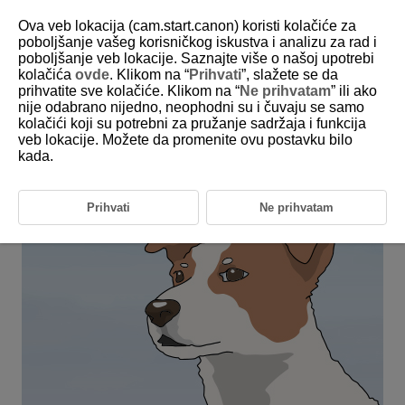
Ova veb lokacija (cam.start.canon) koristi kolačiće za
poboljšanje vašeg korisničkog iskustva i analizu za rad i
poboljšanje veb lokacije. Saznajte više o našoj upotrebi
6-35 Animals: Pets (No Obstructions and
kolačića
ovde
. Klikom na “
Prihvati
”, slažete se da
Minimal Movement)
prihvatite sve kolačiće. Klikom na “
Ne prihvatam
” ili ako
nije odabrano nijedno, neophodni su i čuvaju se samo
kolačići koji su potrebni za pružanje sadržaja i funkcija
This setting is perfect for wild animals and pets that do not move
veb lokacije. Možete da promenite ovu postavku bilo
too much.
kada.
Prihvati
Ne prihvatam