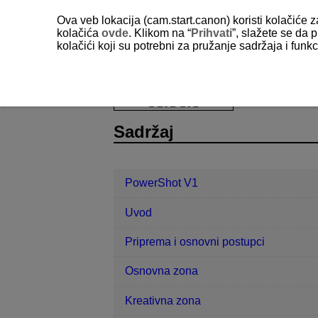
Ova veb lokacija (cam.start.canon) koristi kolačiće 
kolačića
ovde
. Klikom na “
Prihvati
”, slažete se da p
kolačići koji su potrebni za pružanje sadržaja i fun
PowerShot V1
Prilagođavanje kontr
D292-191
Sadržaj
PowerShot V1
Uvod
Priprema i osnovni postupci
Osnovna zona
Kreativna zona