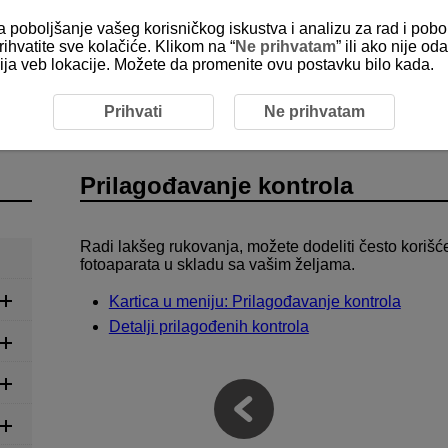
za poboljšanje vašeg korisničkog iskustva i analizu za rad i pobo
rihvatite sve kolačiće. Klikom na “
Ne prihvatam
” ili ako nije 
kcija veb lokacije. Možete da promenite ovu postavku bilo kada.
ola
Prihvati
Ne prihvatam
Prilagođavanje kontrola
Radi lakšeg rukovanja, možete dodeliti često korišće
fotoaparata u skladu sa vašim željama.
Kartica u meniju: Prilagođavanje kontrola
Detalji prilagođenih kontrola