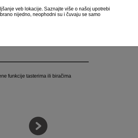
ljšanje veb lokacije. Saznajte više o našoj upotrebi
odabrano nijedno, neophodni su i čuvaju se samo
ne funkcije tasterima ili biračima