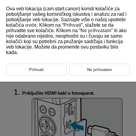
Ova veb lokacija (cam.start.canon) koristi kolačiće za
poboljšanje vašeg korisničkog iskustva i analizu za rad i
poboljšanje veb lokacije. Saznajte više o našoj upotrebi
kolačića
ovde
. Klikom na “
Prihvati
”, slažete se da
D292-116
prihvatite sve kolačiće. Klikom na “
Ne prihvatam
” ili ako
nije odabrano nijedno, neophodni su i čuvaju se samo
Reprodukcija na TV aparatu
kolačići koji su potrebni za pružanje sadržaja i funkcija
veb lokacije. Možete da promenite ovu postavku bilo
kada.
Povežite fotoaparat sa TV aparatom putem komercijalno dostupnog
HDMI kabla kako biste pogledali snimljene fotografije i video zapise na
TV ekranu.
Ako na TV ekranu nema slike, proverite da li ste ispravno podesili [
Prihvati
Ne prihvatam
:
Video system
] na [
For NTSC
] ili [
For PAL
]
(u zavisnosti od video
sistema na vašem TV aparatu).
Priključite HDMI kabl u fotoaparat.