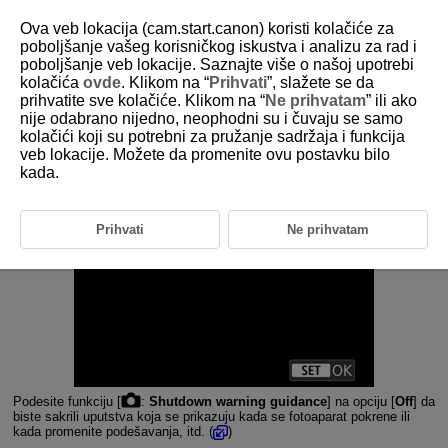
Ova veb lokacija (cam.start.canon) koristi kolačiće za
poboljšanje vašeg korisničkog iskustva i analizu za rad i
poboljšanje veb lokacije. Saznajte više o našoj upotrebi
kolačića
ovde
. Klikom na “
Prihvati
”, slažete se da
D292-089
prihvatite sve kolačiće. Klikom na “
Ne prihvatam
” ili ako
nije odabrano nijedno, neophodni su i čuvaju se samo
Smernice za upozorenje o
kolačići koji su potrebni za pružanje sadržaja i funkcija
isključivanju
veb lokacije. Možete da promenite ovu postavku bilo
kada.
Prihvati
Ne prihvatam
Podesite funkciju [
:
Shutdown warning guidance
] na opciju [
Off
] da
biste sakrili uputstva koja se prikazuju kada se fotoaparat pokrene ili
kada promenite podešavanja, itd. (
)