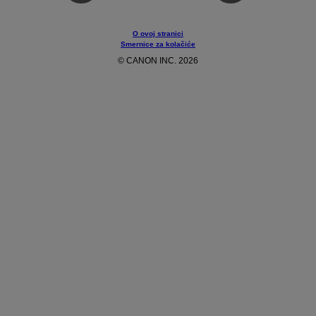
O ovoj stranici
Smernice za kolačiće
© CANON INC. 2026