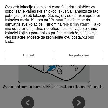
Ova veb lokacija (cam.start.canon) koristi kolačiće za
poboljšanje vašeg korisničkog iskustva i analizu za rad i
poboljšanje veb lokacije. Saznajte više o našoj upotrebi
kolačića
ovde
. Klikom na “
Prihvati
”, slažete se da
D292-024
prihvatite sve kolačiće. Klikom na “
Ne prihvatam
” ili ako
nije odabrano nijedno, neophodni su i čuvaju se samo
Prebacivanje prikaza ekrana
kolačići koji su potrebni za pružanje sadržaja i funkcija
veb lokacije. Možete da promenite ovu postavku bilo
kada.
Prihvati
Ne prihvatam
Svakim pritiskom na dugme
menjaju se prikazane informacije.