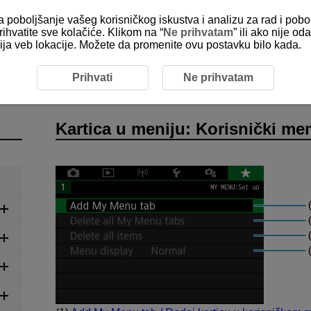
za poboljšanje vašeg korisničkog iskustva i analizu za rad i pobo
rihvatite sve kolačiće. Klikom na “
Ne prihvatam
” ili ako nije 
kcija veb lokacije. Možete da promenite ovu postavku bilo kada.
Kartica u meniju: Korisnički meni
Prihvati
Ne prihvatam
Kartica u meniju: Korisnički me