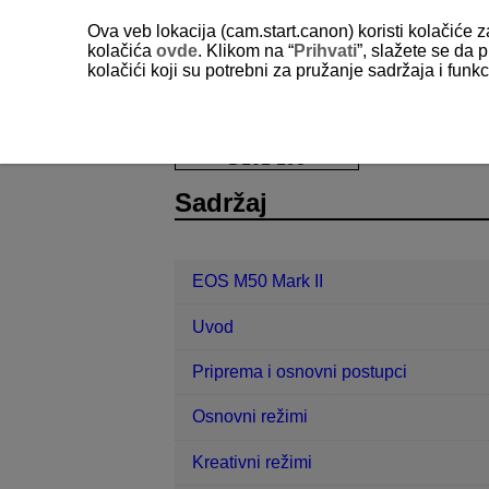
Ova veb lokacija (cam.start.canon) koristi kolačiće 
kolačića
ovde
. Klikom na “
Prihvati
”, slažete se da p
kolačići koji su potrebni za pružanje sadržaja i fun
EOS M50 Mark II
Korisnički meni
D101-193
Sadržaj
EOS M50 Mark II
Uvod
Priprema i osnovni postupci
Osnovni režimi
Kreativni režimi