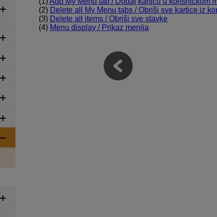
(1)
Add My Menu tab / Dodaj karticu u korisničkom 
(2)
Delete all My Menu tabs / Obriši sve kartice iz k
(3)
Delete all items / Obriši sve stavke
(4)
Menu display / Prikaz menija