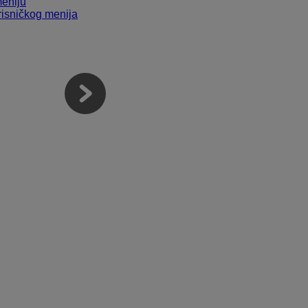
meniju
orisničkog menija