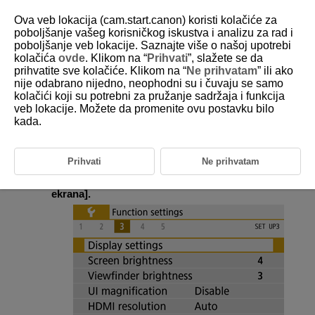
Ova veb lokacija (cam.start.canon) koristi kolačiće za
poboljšanje vašeg korisničkog iskustva i analizu za rad i
poboljšanje veb lokacije. Saznajte više o našoj upotrebi
kolačića
ovde
. Klikom na “
Prihvati
”, slažete se da
D101-181
prihvatite sve kolačiće. Klikom na “
Ne prihvatam
” ili ako
nije odabrano nijedno, neophodni su i čuvaju se samo
Postavke ekrana
kolačići koji su potrebni za pružanje sadržaja i funkcija
veb lokacije. Možete da promenite ovu postavku bilo
kada.
Možete izabrati da li ćete koristiti ekran ili tražilo pri pregledu kako biste
sprečili da slučajno aktivirate senzor prepoznavanja oka kada je ekran
otvoren.
Prihvati
Ne prihvatam
Izaberite [
:
Display settings
] / [
:
Postavke
ekrana
].