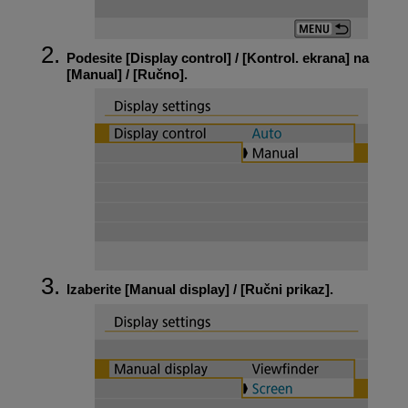
Podesite [
Display control
] / [
Kontrol. ekrana
] na
[
Manual
] / [Ručno].
Izaberite [
Manual display
] / [Ručni prikaz].