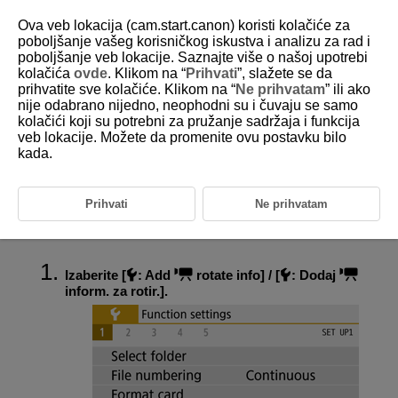
Ova veb lokacija (cam.start.canon) koristi kolačiće za
poboljšanje vašeg korisničkog iskustva i analizu za rad i
poboljšanje veb lokacije. Saznajte više o našoj upotrebi
kolačića
ovde
. Klikom na “
Prihvati
”, slažete se da
D101-174
prihvatite sve kolačiće. Klikom na “
Ne prihvatam
” ili ako
nije odabrano nijedno, neophodni su i čuvaju se samo
Dodavanje informacija o
kolačići koji su potrebni za pružanje sadržaja i funkcija
orijentaciji video zapisa
veb lokacije. Možete da promenite ovu postavku bilo
kada.
Video zapisima snimljenim kada ste držali fotoaparat u vertikalnom
položaju možete automatski pridružiti informacije o orijentaciji pomoću
kojih se utvrđuje na koju stranu treba da bude okrenut snimak kako bi se
Prihvati
Ne prihvatam
omogućila reprodukcija u odgovarajućem položaju na pametnim
telefonima i sličnim uređajima.
Izaberite [
:
Add
rotate info
] / [
: Dodaj
inform. za rotir.
].