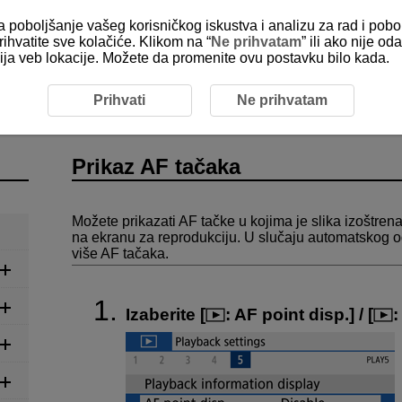
za poboljšanje vašeg korisničkog iskustva i analizu za rad i pobo
rihvatite sve kolačiće. Klikom na “
Ne prihvatam
” ili ako nije 
kcija veb lokacije. Možete da promenite ovu postavku bilo kada.
Prikaz AF tačaka
Prihvati
Ne prihvatam
Prikaz AF tačaka
Možete prikazati AF tačke u kojima je slika izoštre
na ekranu za reprodukciju. U slučaju automatskog o
više AF tačaka.
Izaberite [
:
AF point disp.
] / [