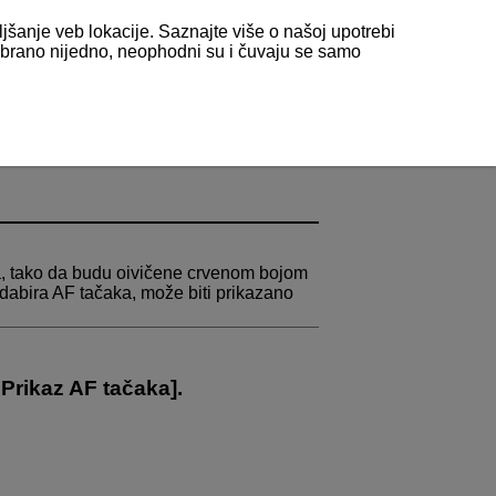
ljšanje veb lokacije. Saznajte više o našoj upotrebi
odabrano nijedno, neophodni su i čuvaju se samo
na, tako da budu oivičene crvenom bojom
dabira AF tačaka, može biti prikazano
:
Prikaz AF tačaka
].