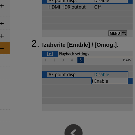
Izaberite [
Enable
] / [
Omog.
].