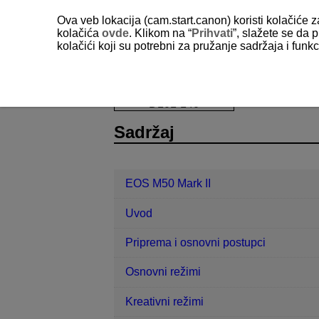
Ova veb lokacija (cam.start.canon) koristi kolačiće 
kolačića
ovde
. Klikom na “
Prihvati
”, slažete se da p
kolačići koji su potrebni za pružanje sadržaja i fun
EOS M50 Mark II
Reprodukcija
D101-140
Sadržaj
EOS M50 Mark II
Uvod
Priprema i osnovni postupci
Osnovni režimi
Kreativni režimi