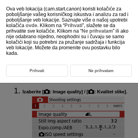
Ova veb lokacija (cam.start.canon) koristi kolačiće za
poboljšanje vašeg korisničkog iskustva i analizu za rad i
poboljšanje veb lokacije. Saznajte više o našoj upotrebi
kolačića
ovde
. Klikom na “
Prihvati
”, slažete se da
D101-064
prihvatite sve kolačiće. Klikom na “
Ne prihvatam
” ili ako
nije odabrano nijedno, neophodni su i čuvaju se samo
Kvalitet slike
kolačići koji su potrebni za pružanje sadržaja i funkcija
veb lokacije. Možete da promenite ovu postavku bilo
kada.
RAW slike
Smernice za podešavanje kvaliteta slike
Prihvati
Ne prihvatam
Maksimalan broj rafalnih slika
Izaberite [
:
Image quality
] / [
: Kvalitet slike
].