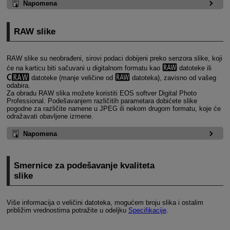
Napomena
RAW slike
RAW slike su neobrađeni, sirovi podaci dobijeni preko senzora slike, koji
će na karticu biti sačuvani u digitalnom formatu kao
datoteke ili
datoteke (manje veličine od
datoteka), zavisno od vašeg
odabira.
Za obradu RAW slika možete koristiti EOS softver Digital Photo
Professional. Podešavanjem različitih parametara dobićete slike
pogodne za različite namene u JPEG ili nekom drugom formatu, koje će
odražavati obavljene izmene.
Napomena
Smernice za podešavanje kvaliteta
slike
Više informacija o veličini datoteka, mogućem broju slika i ostalim
približim vrednostima potražite u odeljku
Specifikacije
.