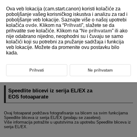
Ova veb lokacija (cam.start.canon) koristi kolačiće za
poboljšanje vašeg korisničkog iskustva i analizu za rad i
poboljšanje veb lokacije. Saznajte više o našoj upotrebi
kolačića
ovde
. Klikom na “
Prihvati
”, slažete se da
D101-060
prihvatite sve kolačiće. Klikom na “
Ne prihvatam
” ili ako
nije odabrano nijedno, neophodni su i čuvaju se samo
Snimanje sa Speedlite blicevima
kolačići koji su potrebni za pružanje sadržaja i funkcija
veb lokacije. Možete da promenite ovu postavku bilo
kada.
Speedlite blicevi iz serija EL/EX za EOS fotoaparate
Ostali Canon Speedlite blicevi (osim serija EL/EX)
Prihvati
Ne prihvatam
Blicevi drugih proizvođača
Speedlite blicevi iz serija EL/EX za
EOS fotoaparate
Ovaj fotoaparat podržava fotografisanje sa blicem sa svim funkcijama
Speedlite bliceva iz serija EL/EX (prodaju se zasebno).
Više informacija potražite u uputstvima za upotrebu Speedlite bliceva iz
serija EL/EX.