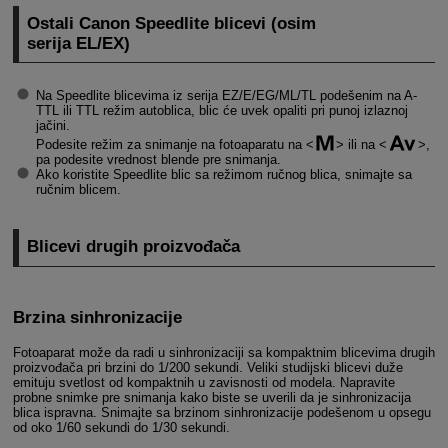
Ostali Canon Speedlite blicevi (osim
serija EL/EX)
Na Speedlite blicevima iz serija EZ/E/EG/ML/TL podešenim na A-
TTL ili TTL režim autoblica, blic će uvek opaliti pri punoj izlaznoj
jačini.
Podesite režim za snimanje na fotoaparatu na
ili na
,
pa podesite vrednost blende pre snimanja.
Ako koristite Speedlite blic sa režimom ručnog blica, snimajte sa
ručnim blicem.
Blicevi drugih proizvođača
Brzina sinhronizacije
Fotoaparat može da radi u sinhronizaciji sa kompaktnim blicevima drugih
proizvođača pri brzini do 1/200 sekundi. Veliki studijski blicevi duže
emituju svetlost od kompaktnih u zavisnosti od modela. Napravite
probne snimke pre snimanja kako biste se uverili da je sinhronizacija
blica ispravna. Snimajte sa brzinom sinhronizacije podešenom u opsegu
od oko 1/60 sekundi do 1/30 sekundi.