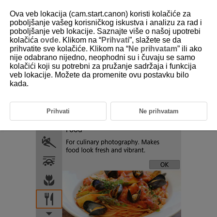
Ova veb lokacija (cam.start.canon) koristi kolačiće za
poboljšanje vašeg korisničkog iskustva i analizu za rad i
poboljšanje veb lokacije. Saznajte više o našoj upotrebi
kolačića
ovde
. Klikom na “
Prihvati
”, slažete se da
D101-035
prihvatite sve kolačiće. Klikom na “
Ne prihvatam
” ili ako
nije odabrano nijedno, neophodni su i čuvaju se samo
Hrana
kolačići koji su potrebni za pružanje sadržaja i funkcija
veb lokacije. Možete da promenite ovu postavku bilo
kada.
Koristite [
] režim (hrana) da biste snimali hranu. Fotografije će biti
svetle i atraktivne. Crvenkasti tonovi uzrokovani pojedinim vrstama
svetla biće korigovani na slikama snimljenim pod volframovim svetlom
itd.
Prihvati
Ne prihvatam