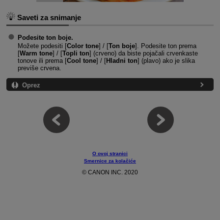
Saveti za snimanje
Podesite ton boje.
Možete podesiti [
Color tone
] / [
Ton boje
]. Podesite ton prema
[
Warm tone
] / [
Topli ton
] (crveno) da biste pojačali crvenkaste
tonove ili prema [
Cool tone
] / [
Hladni ton
] (plavo) ako je slika
previše crvena.
Oprez
O ovoj stranici
Smernice za kolačiće
© CANON INC. 2020