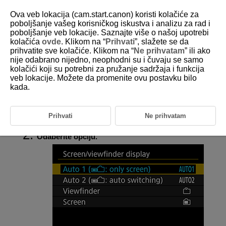
Ova veb lokacija (cam.start.canon) koristi kolačiće za
poboljšanje vašeg korisničkog iskustva i analizu za rad i
poboljšanje veb lokacije. Saznajte više o našoj upotrebi
kolačića
ovde
. Klikom na “
Prihvati
”, slažete se da
D185-211
prihvatite sve kolačiće. Klikom na “
Ne prihvatam
” ili ako
nije odabrano nijedno, neophodni su i čuvaju se samo
Pregled preko ekrana i tražila
kolačići koji su potrebni za pružanje sadržaja i funkcija
veb lokacije. Možete da promenite ovu postavku bilo
kada.
Možete odrediti da koristite ekran ili tražilo za prikaz, kako biste izbegli
slučajno aktiviranje senzora tražila kada je ekran otvoren.
Prihvati
Ne prihvatam
Odaberite [
:
Screen/viewfinder display
] (
).
Odaberite opciju.