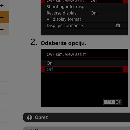
Odaberite opciju.
Oprez