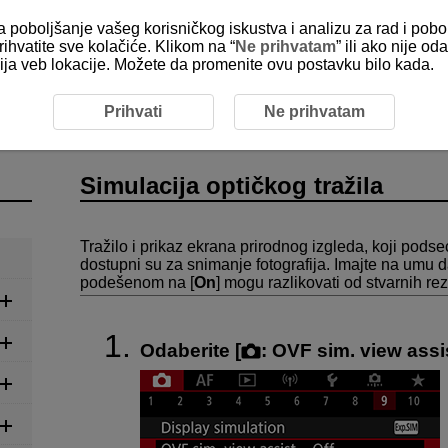
za poboljšanje vašeg korisničkog iskustva i analizu za rad i pobo
rihvatite sve kolačiće. Klikom na “
Ne prihvatam
” ili ako nije 
kcija veb lokacije. Možete da promenite ovu postavku bilo kada.
eo zapisa
Snimanje fotografija
Simulacija optičkog tražil
Prihvati
Ne prihvatam
Simulacija optičkog tražila
Tražilo i prikaz ekrana prirodnog izgleda, koji podse
dostupni su za snimanje fotografija. Imajte na umu 
podešenom na [
On
] mogu razlikovati od stvarnih re
Odaberite [
:
OVF sim. view assi