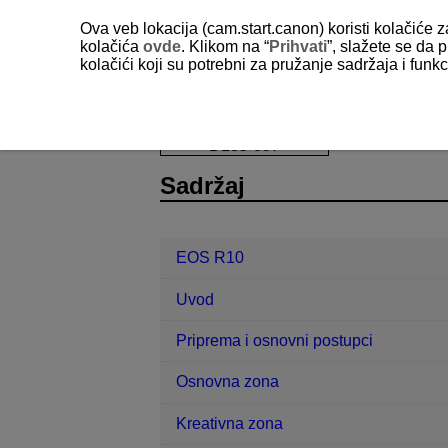
Ova veb lokacija (cam.start.canon) koristi kolačiće 
kolačića
ovde
. Klikom na “
Prihvati
”, slažete se da p
kolačići koji su potrebni za pružanje sadržaja i fun
EOS R10
Snimanje fotografija i vid
D185-097
Sadržaj
EOS R10
Uvod
Priprema i osnovni postupci
Osnovna zona
Kreativna zona