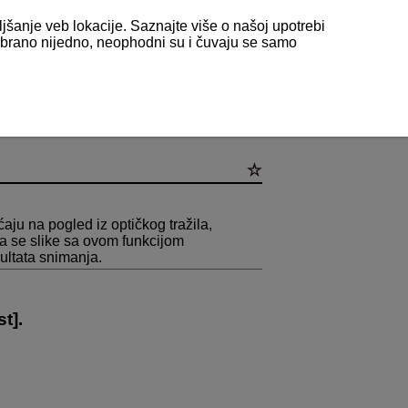
ljšanje veb lokacije. Saznajte više o našoj upotrebi
odabrano nijedno, neophodni su i čuvaju se samo
a
ćaju na pogled iz optičkog tražila,
da se slike sa ovom funkcijom
zultata snimanja.
st
].