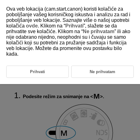
Ova veb lokacija (cam.start.canon) koristi kolačiće za
poboljšanje vašeg korisničkog iskustva i analizu za rad i
poboljšanje veb lokacije. Saznajte više o našoj upotrebi
kolačića
ovde
. Klikom na “
Prihvati
”, slažete se da
D185-049
prihvatite sve kolačiće. Klikom na “
Ne prihvatam
” ili ako
nije odabrano nijedno, neophodni su i čuvaju se samo
M: Manuelna ekspozicija
kolačići koji su potrebni za pružanje sadržaja i funkcija
veb lokacije. Možete da promenite ovu postavku bilo
kada.
Korekcija ekspozicije pri snimanju sa automatskom ISO brzinom
U ovom režimu možete ručno podesiti brzinu zatvarača i vrednost
blende po želji. Da biste podesili ekspoziciju, koristite indikator nivoa
Prihvati
Ne prihvatam
ekspozicije ili koristite komercijalno dostupni merač ekspozicije.
označava manuelno (ručno).
Podesite režim za snimanje na
.