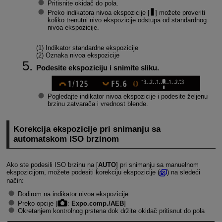
Pritisnite okidač do pola.
Preko indikatora nivoa ekspozicije [
] možete proveriti
koliko trenutni nivo ekspozicije odstupa od standardnog
nivoa ekspozicije.
(1) Indikator standardne ekspozicije
(2) Oznaka nivoa ekspozicije
Podesite ekspoziciju i snimite sliku.
Pogledajte indikator nivoa ekspozicije i podesite željenu
brzinu zatvarača i vrednost blende.
Korekcija ekspozicije pri snimanju sa
automatskom ISO brzinom
Ako ste podesili ISO brzinu na [
AUTO
] pri snimanju sa manuelnom
ekspozicijom, možete podesiti korekciju ekspozicije (
) na sledeći
način:
Dodirom na indikator nivoa ekspozicije
Preko opcije [
:
Expo.comp./AEB
]
Okretanjem kontrolnog prstena dok držite okidač pritisnut do pola