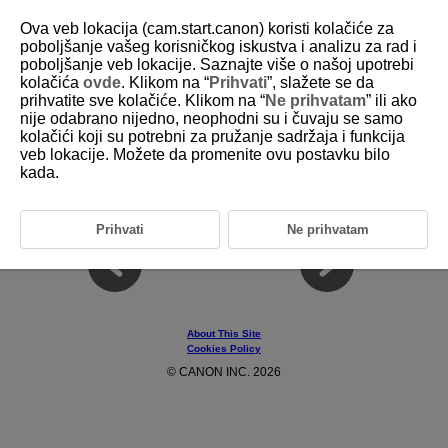
Ova veb lokacija (cam.start.canon) koristi kolačiće za
poboljšanje vašeg korisničkog iskustva i analizu za rad i
poboljšanje veb lokacije. Saznajte više o našoj upotrebi
kolačića
ovde
. Klikom na “
Prihvati
”, slažete se da
D403-016
prihvatite sve kolačiće. Klikom na “
Ne prihvatam
” ili ako
nije odabrano nijedno, neophodni su i čuvaju se samo
Reference
kolačići koji su potrebni za pružanje sadržaja i funkcija
veb lokacije. Možete da promenite ovu postavku bilo
kada.
Specifications
Trademarks and Licensing
Prihvati
Ne prihvatam
About This Site
Cookies Policy
© CANON INC. 2026