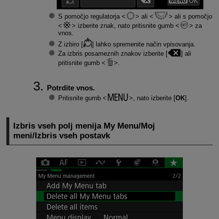
S pomočjo regulatorja
ali
ali s pomočjo
izberite znak, nato pritisnite gumb
za
vnos.
Z izbiro [
] lahko spremenite način vpisovanja.
Za izbris posameznih znakov izberite [
] ali
pritisnite gumb
.
Potrdite vnos.
Pritisnite gumb
, nato izberite [
OK
].
Izbris vseh polj menija My Menu/Moj
meni/Izbris vseh postavk