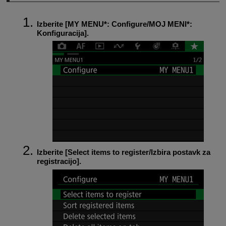
Izberite [
MY MENU*
:
Configure
/
MOJ MENI*
:
Konfiguracija
].
Izberite [
Select items to register/Izbira postavk za
registracijo
].