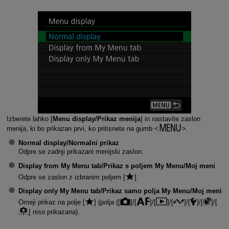
Izberete lahko [
Menu display/Prikaz menija
] in nastavite zaslon
menija, ki bo prikazan prvi, ko pritisnete na gumb
.
Normal display/Normalni prikaz
Odpre se zadnji prikazani menijski zaslon.
Display from My Menu tab/Prikaz s poljem My Menu/Moj meni
Odpre se zaslon z izbranim poljem [
].
Display only My Menu tab/Prikaz samo polja My Menu/Moj meni
Omeji prikaz na polje [
] (polja ([
]/[
]/[
]/[
]/[
]/[
]/[
] niso prikazana).