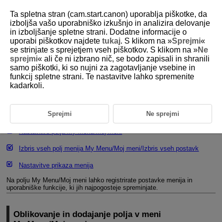
Ta spletna stran (cam.start.canon) uporablja piškotke, da
izboljša vašo uporabniško izkušnjo in analizira delovanje
in izboljšanje spletne strani. Dodatne informacije o
uporabi piškotkov najdete
tukaj
. S klikom na »
Sprejmi
«
D388-238
se strinjate s sprejetjem vseh piškotkov. S klikom na »
Ne
sprejmi
« ali če ni izbrano nič, se bodo zapisali in shranili
Registracija menija My Menu/Moj
samo piškotki, ki so nujni za zagotavljanje vsebine in
meni
funkcij spletne strani. Te nastavitve lahko spremenite
kadarkoli.
Oblikovanje in dodajanje polja v meni My Menu/Moj meni
Sprejmi
Ne sprejmi
Registracija postavk menija v polja My Menu/Moj meni
Nastavitve polja My Menu/Moj meni
Izbris vseh polj menija My Menu/Moj meni/Izbris vseh postavk
Nastavitve prikaza menija
Na polju My Menu/Moj meni lahko registrirate postavke menija in
uporabniške funkcije, ki jih najpogosteje spreminjate.
Oblikovanje in dodajanje polja v meni