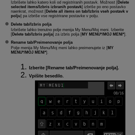
Izbrišete lahko katero koli od registriranih postavk. Možnost [
Delete
selected items/Izbris izbranih postavk
] izbriše po eno postavko
naenkrat, možnost [
Delete all items on tab/Izbris vseh postavk v
polju
] pa izbriše vse registrirane postavke v polju.
Delete tab/Izbris polja
Izbrišete lahko trenutno polje menija My Menu/Moj meni. Izberite
[
Delete tab/Izbris polja
] za izbris polja [
MY MENU*/MOJ MENI*
].
Rename tab/Preimenovanje polja
Polje menija My Menu/Moj meni lahko preimenujete iz [
MY
MENU*/MOJ MENI*
].
Izberite [
Rename tab/Preimenovanje polja
].
Vpišite besedilo.