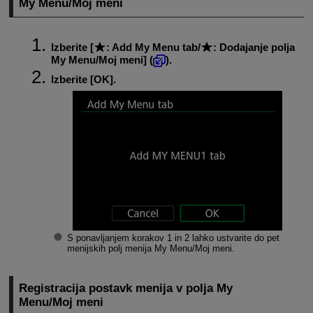
My Menu/Moj meni
Izberite [
:
Add My Menu tab
/
:
Dodajanje polja
My Menu/Moj meni
] (
).
Izberite [
OK
].
S ponavljanjem korakov 1 in 2 lahko ustvarite do pet
menijskih polj menija My Menu/Moj meni.
Registracija postavk menija v polja My
Menu/Moj meni