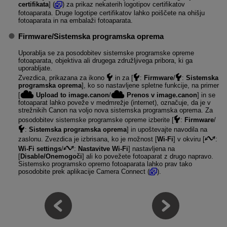
certifikata
] (
) za prikaz nekaterih logotipov certifikatov
fotoaparata. Druge logotipe certifikatov lahko poiščete na ohišju
fotoaparata in na embalaži fotoaparata.
Firmware/Sistemska programska oprema
Uporablja se za posodobitev sistemske programske opreme
fotoaparata, objektiva ali drugega združljivega pribora, ki ga
uporabljate.
Zvezdica, prikazana za ikono
in za [
:
Firmware
/
:
Sistemska
programska oprema
], ko so nastavljene spletne funkcije, na primer
[
Upload to image.canon
/
Prenos v image.canon
] in se
fotoaparat lahko poveže v medmrežje (internet), označuje, da je v
strežnikih Canon na voljo nova sistemska programska oprema. Za
posodobitev sistemske programske opreme izberite [
:
Firmware
/
:
Sistemska programska oprema
] in upoštevajte navodila na
zaslonu. Zvezdica je izbrisana, ko je možnost [
Wi-Fi
] v okviru [
:
Wi-Fi settings
/
:
Nastavitve Wi-Fi
] nastavljena na
[
Disable/Onemogoči
] ali ko povežete fotoaparat z drugo napravo.
Sistemsko programsko opremo fotoaparata lahko prav tako
posodobite prek aplikacije Camera Connect (
).