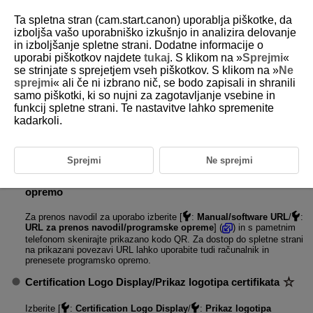
Ta spletna stran (cam.start.canon) uporablja piškotke, da
izboljša vašo uporabniško izkušnjo in analizira delovanje
in izboljšanje spletne strani. Dodatne informacije o
uporabi piškotkov najdete
tukaj
. S klikom na »
Sprejmi
«
D388-230
se strinjate s sprejetjem vseh piškotkov. S klikom na »
Ne
sprejmi
« ali če ni izbrano nič, se bodo zapisali in shranili
Drugi podatki
samo piškotki, ki so nujni za zagotavljanje vsebine in
funkcij spletne strani. Te nastavitve lahko spremenite
kadarkoli.
Show log/Prikaz vpisov
Izberite [
:
Show log
/
:
Prikaz vpisov
] za prikaz zgodovine
sprememb gesla, omrežnih podatkov ali drugih nastavitev.
Sprejmi
Ne sprejmi
Manual/software URL/URL za navodila/programsko
opremo
Za prenos navodil za uporabo izberite [
:
Manual/software URL
/
:
URL za prenos navodil/programske opreme
] (
) in s pametnim
telefonom skenirajte prikazano kodo QR. Za dostop do spletne strani
na prikazani povezavi URL lahko uporabite tudi računalnik in
prenesete programsko opremo.
Certification Logo Display/Prikaz logotipa certifikata
Izberite [
:
Certification Logo Display
/
:
Prikaz logotipa