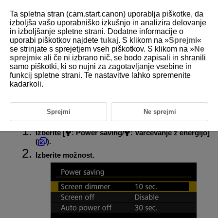
Ta spletna stran (cam.start.canon) uporablja piškotke, da
izboljša vašo uporabniško izkušnjo in analizira delovanje
in izboljšanje spletne strani. Dodatne informacije o
uporabi piškotkov najdete
tukaj
. S klikom na »
Sprejmi
«
D388-224
se strinjate s sprejetjem vseh piškotkov. S klikom na »
Ne
sprejmi
« ali če ni izbrano nič, se bodo zapisali in shranili
Varčevanje z energijo
samo piškotki, ki so nujni za zagotavljanje vsebine in
funkcij spletne strani. Te nastavitve lahko spremenite
kadarkoli.
Nastavite lahko čas, ko potemni zaslon, ko zaslon potemni in se zatem
izključi in ko se izključi fotoaparat, potem ko nekaj časa ni v uporabi
(funkcije Screen dimmer/Potemnitev zaslona, Screen off/Izklop zaslona
in Auto power off/Samodejni izklop napajanja).
Sprejmi
Ne sprejmi
Izberite [
:
Power saving
/
:
Varčevanje z energijo
]
(
).
Izberite možnost.