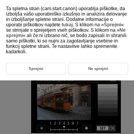
Ta spletna stran (cam.start.canon) uporablja piškotke, da
izboljša vašo uporabniško izkušnjo in analizira delovanje
in izboljšanje spletne strani. Dodatne informacije o
uporabi piškotkov najdete
tukaj
. S klikom na »
Sprejmi
«
D388-217
se strinjate s sprejetjem vseh piškotkov. S klikom na »
Ne
sprejmi
« ali če ni izbrano nič, se bodo zapisali in shranili
Svetlost zaslona
samo piškotki, ki so nujni za zagotavljanje vsebine in
funkcij spletne strani. Te nastavitve lahko spremenite
kadarkoli.
Izberite [
:
Screen brightness
/
:
Svetlost zaslona
]
(
).
Opravite prilagoditev.
Sprejmi
Ne sprejmi