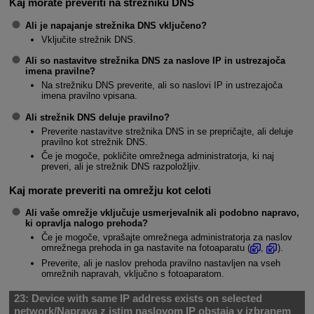
Kaj morate preveriti na strežniku DNS
Ali je napajanje strežnika DNS vključeno?
Vključite strežnik DNS.
Ali so nastavitve strežnika DNS za naslove IP in ustrezajoča
imena pravilne?
Na strežniku DNS preverite, ali so naslovi IP in ustrezajoča
imena pravilno vpisana.
Ali strežnik DNS deluje pravilno?
Preverite nastavitve strežnika DNS in se prepričajte, ali deluje
pravilno kot strežnik DNS.
Če je mogoče, pokličite omrežnega administratorja, ki naj
preveri, ali je strežnik DNS razpoložljiv.
Kaj morate preveriti na omrežju kot celoti
Ali vaše omrežje vključuje usmerjevalnik ali podobno napravo,
ki opravlja nalogo prehoda?
Če je mogoče, vprašajte omrežnega administratorja za naslov
omrežnega prehoda in ga nastavite na fotoaparatu (
,
).
Preverite, ali je naslov prehoda pravilno nastavljen na vseh
omrežnih napravah, vključno s fotoaparatom.
23:
Device with same IP address exists on selected
network/Naprava z istim naslovom IP obstaja v izbranem