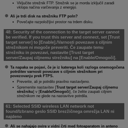
Vključite strežnik FTP. Strežnik se je morda izključil zaradi
vklopa načina varčevanja z energijo.
Ali je trdi disk na strežniku FTP poln?
Povečajte razpoložljivi prostor na trdem disku.
48:
Security of the connection to the target server cannot
be verified. If you trust this server and connect, set [Trust
target server] to [Enable]./Varnosti povezave s ciljnim
strežnikom ni mogoče preveriti. Če zaupate temu
strežniku in povezavi, nastavite [Trust target
server/Zaupaj ciljnemu strežniku] na [Enable/Omogoči].
Ta napaka se pojavi, če je iz katerega koli razloga onemogočena
potrditev varnosti povezave s ciljnim strežnikom pri
povezovanju prek FTPS.
Preverite, ali je potrdilo pravilno nastavljeno.
Spremenite nastavitev [
Trust target server/Zaupaj ciljnemu
strežniku
] v [
Enable/Omogoči
], če želite zaupati ciljnim
strežnikom ne glede na nastavitve potrdila.
61:
Selected SSID wireless LAN network not
found/Izbrano geslo SSID brezžičnega omrežja LAN ni
najdeno
Ali se nahajajo ovire v vidni črti med fotoaparatom in anteno