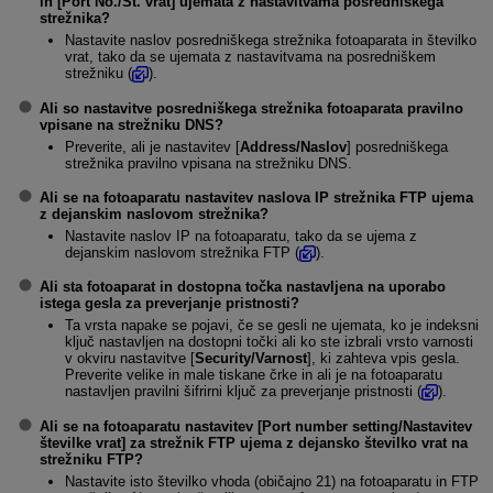
in [
Port No./Št. vrat
] ujemata z nastavitvama posredniškega
strežnika?
Nastavite naslov posredniškega strežnika fotoaparata in številko
vrat, tako da se ujemata z nastavitvama na posredniškem
strežniku (
).
Ali so nastavitve posredniškega strežnika fotoaparata pravilno
vpisane na strežniku DNS?
Preverite, ali je nastavitev [
Address/Naslov
] posredniškega
strežnika pravilno vpisana na strežniku DNS.
Ali se na fotoaparatu nastavitev naslova IP strežnika FTP ujema
z dejanskim naslovom strežnika?
Nastavite naslov IP na fotoaparatu, tako da se ujema z
dejanskim naslovom strežnika FTP (
).
Ali sta fotoaparat in dostopna točka nastavljena na uporabo
istega gesla za preverjanje pristnosti?
Ta vrsta napake se pojavi, če se gesli ne ujemata, ko je indeksni
ključ nastavljen na dostopni točki ali ko ste izbrali vrsto varnosti
v okviru nastavitve [
Security/Varnost
], ki zahteva vpis gesla.
Preverite velike in male tiskane črke in ali je na fotoaparatu
nastavljen pravilni šifrirni ključ za preverjanje pristnosti (
).
Ali se na fotoaparatu nastavitev [
Port number setting/Nastavitev
številke vrat
] za strežnik FTP ujema z dejansko številko vrat na
strežniku FTP?
Nastavite isto številko vhoda (običajno 21) na fotoaparatu in FTP