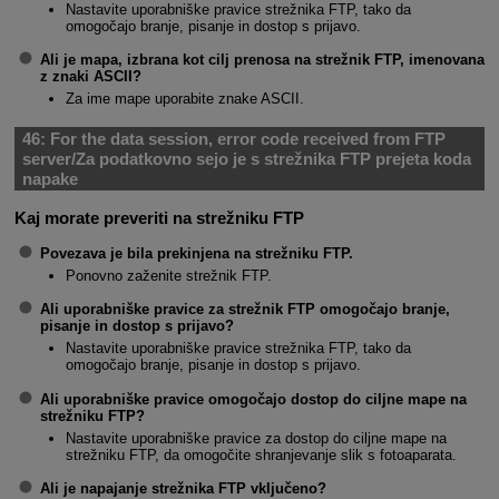
Nastavite uporabniške pravice strežnika FTP, tako da
omogočajo branje, pisanje in dostop s prijavo.
Ali je mapa, izbrana kot cilj prenosa na strežnik FTP, imenovana
z znaki ASCII?
Za ime mape uporabite znake ASCII.
46:
For the data session, error code received from FTP
server/Za podatkovno sejo je s strežnika FTP prejeta koda
napake
Kaj morate preveriti na strežniku FTP
Povezava je bila prekinjena na strežniku FTP.
Ponovno zaženite strežnik FTP.
Ali uporabniške pravice za strežnik FTP omogočajo branje,
pisanje in dostop s prijavo?
Nastavite uporabniške pravice strežnika FTP, tako da
omogočajo branje, pisanje in dostop s prijavo.
Ali uporabniške pravice omogočajo dostop do ciljne mape na
strežniku FTP?
Nastavite uporabniške pravice za dostop do ciljne mape na
strežniku FTP, da omogočite shranjevanje slik s fotoaparata.
Ali je napajanje strežnika FTP vključeno?