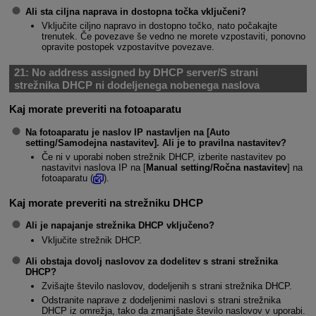
Ali sta ciljna naprava in dostopna točka vključeni?
Vključite ciljno napravo in dostopno točko, nato počakajte
trenutek. Če povezave še vedno ne morete vzpostaviti, ponovno
opravite postopek vzpostavitve povezave.
21:
No address assigned by DHCP server/S strani
strežnika DHCP ni dodeljenega nobenega naslova
Kaj morate preveriti na fotoaparatu
Na fotoaparatu je naslov IP nastavljen na [
Auto
setting/Samodejna nastavitev
]. Ali je to pravilna nastavitev?
Če ni v uporabi noben strežnik DHCP, izberite nastavitev po
nastavitvi naslova IP na [
Manual setting/Ročna nastavitev
] na
fotoaparatu (
).
Kaj morate preveriti na strežniku DHCP
Ali je napajanje strežnika DHCP vključeno?
Vključite strežnik DHCP.
Ali obstaja dovolj naslovov za dodelitev s strani strežnika
DHCP?
Zvišajte število naslovov, dodeljenih s strani strežnika DHCP.
Odstranite naprave z dodeljenimi naslovi s strani strežnika
DHCP iz omrežja, tako da zmanjšate število naslovov v uporabi.