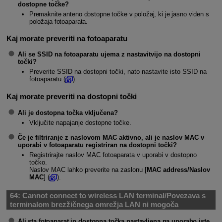
dostopne točke?
Premaknite anteno dostopne točke v položaj, ki je jasno viden s
položaja fotoaparata.
Kaj morate preveriti na fotoaparatu
Ali se SSID na fotoaparatu ujema z nastavitvijo na dostopni
točki?
Preverite SSID na dostopni točki, nato nastavite isto SSID na
fotoaparatu (
).
Kaj morate preveriti na dostopni točki
Ali je dostopna točka vključena?
Vključite napajanje dostopne točke.
Če je filtriranje z naslovom MAC aktivno, ali je naslov MAC v
uporabi v fotoaparatu registriran na dostopni točki?
Registrirajte naslov MAC fotoaparata v uporabi v dostopno
točko.
Naslov MAC lahko preverite na zaslonu [
MAC address/Naslov
MAC
] (
).
64:
Cannot connect to wireless LAN terminal/Povezava s
terminalom brezžičnega omrežja LAN ni mogoča
Ali sta fotoaparat in dostopna točka nastavljena na uporabo iste