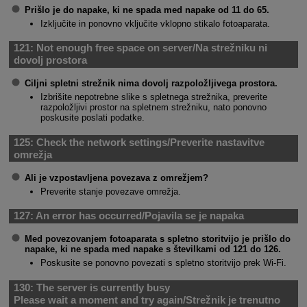
Prišlo je do napake, ki ne spada med napake od 11 do 65.
Izključite in ponovno vključite vklopno stikalo fotoaparata.
121:
Not enough free space on server/Na strežniku ni
dovolj prostora
Ciljni spletni strežnik nima dovolj razpoložljivega prostora.
Izbrišite nepotrebne slike s spletnega strežnika, preverite
razpoložljivi prostor na spletnem strežniku, nato ponovno
poskusite poslati podatke.
125:
Check the network settings/Preverite nastavitve
omrežja
Ali je vzpostavljena povezava z omrežjem?
Preverite stanje povezave omrežja.
127:
An error has occurred/Pojavila se je napaka
Med povezovanjem fotoaparata s spletno storitvijo je prišlo do
napake, ki ne spada med napake s številkami od 121 do 126.
Poskusite se ponovno povezati s spletno storitvijo prek
Wi-Fi
.
130:
The server is currently busy
Please wait a moment and try again
/
Strežnik je trenutno