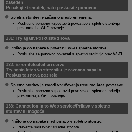
zaseden
Počakajte trenutek, nato poskusite ponovno
Spletna storitev je začasno preobremenjena.
Poskusite ponovno vzpostaviti povezavo s spletno storitvijo
prek omrežja
Wi-Fi
pozneje.
131:
Try again/Poskusite znova
Prišlo je do napake v povezavi
Wi-Fi
spletne storitve.
Poskusite se ponovno povezati s spletno storitvijo prek
Wi-Fi
.
132:
Error detected on server
Try again later
/
Na strežniku je zaznana napaka
Poskusite znova pozneje
Spletna storitev je zaradi vzdrževanja trenutno brez povezave.
Poskusite ponovno vzpostaviti povezavo s spletno storitvijo
prek omrežja
Wi-Fi
pozneje.
133:
Cannot log in to Web service/Prijava v spletno
storitev ni mogoča
Prišlo je do napake med prijavo v spletno storitev.
Preverite nastavitev spletne storitve.