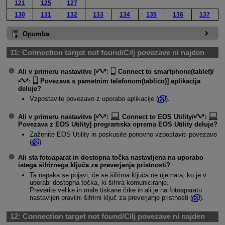
121
125
127
130
131
132
133
134
135
136
137
Opomba
11:
Connection target not found/Cilj povezave ni najden
Ali v primeru nastavitve [
:
Connect to smartphone(tablet)
/
:
Povezava s pametnim telefonom(tablico)
] aplikacija
deluje?
Vzpostavite povezavo z uporabo aplikacije (
).
Ali v primeru nastavitve [
:
Connect to EOS Utility
/
:
Povezava z EOS Utility
] programska oprema EOS Utility deluje?
Zaženite EOS Utility in poskusite ponovno vzpostaviti povezavo
(
).
Ali sta fotoaparat in dostopna točka nastavljena na uporabo
istega šifrirnega ključa za preverjanje pristnosti?
Ta napaka se pojavi, če se šifrirna ključa ne ujemata, ko je v
uporabi dostopna točka, ki šifrira komuniciranje.
Preverite velike in male tiskane črke in ali je na fotoaparatu
nastavljen pravilni šifrirni ključ za preverjanje pristnosti (
).
12:
Connection target not found/Cilj povezave ni najden