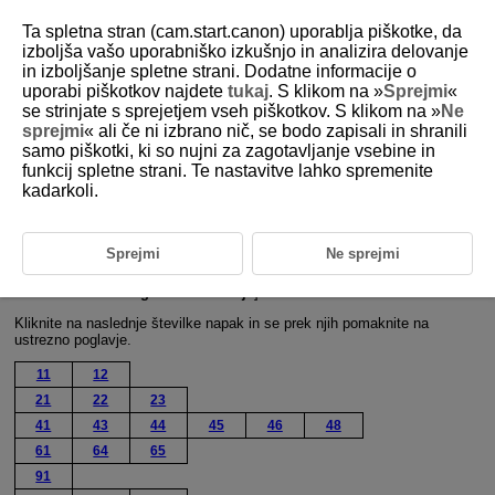
Ta spletna stran (cam.start.canon) uporablja piškotke, da
izboljša vašo uporabniško izkušnjo in analizira delovanje
in izboljšanje spletne strani. Dodatne informacije o
uporabi piškotkov najdete
tukaj
. S klikom na »
Sprejmi
«
D388-188
se strinjate s sprejetjem vseh piškotkov. S klikom na »
Ne
sprejmi
« ali če ni izbrano nič, se bodo zapisali in shranili
Odziv na sporočila o napakah
samo piškotki, ki so nujni za zagotavljanje vsebine in
funkcij spletne strani. Te nastavitve lahko spremenite
kadarkoli.
Če se pojavi napaka, prikažite podrobnosti napake z upoštevanjem
enega od spodnjih postopkov. Nato odpravite vzrok napake s pomočjo
primerov, prikazanih v tem poglavju.
Sprejmi
Ne sprejmi
Izberite [
:
Error details
/
:
Podrobnosti napake
].
Izberite [
Error details/Podrobnosti napake
] na zaslonu [
Communicating
/
Komuniciranje
].
Kliknite na naslednje številke napak in se prek njih pomaknite na
ustrezno poglavje.
11
12
21
22
23
41
43
44
45
46
48
61
64
65
91