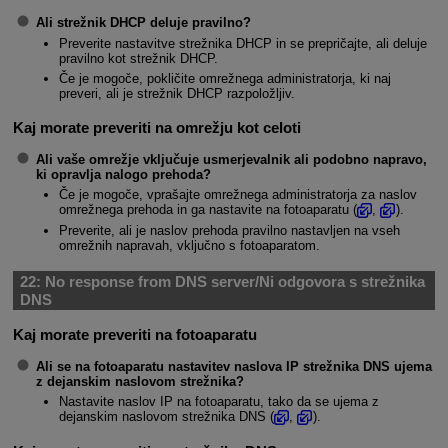
Ali strežnik DHCP deluje pravilno?
Preverite nastavitve strežnika DHCP in se prepričajte, ali deluje
pravilno kot strežnik DHCP.
Če je mogoče, pokličite omrežnega administratorja, ki naj
preveri, ali je strežnik DHCP razpoložljiv.
Kaj morate preveriti na omrežju kot celoti
Ali vaše omrežje vključuje usmerjevalnik ali podobno napravo,
ki opravlja nalogo prehoda?
Če je mogoče, vprašajte omrežnega administratorja za naslov
omrežnega prehoda in ga nastavite na fotoaparatu (
,
).
Preverite, ali je naslov prehoda pravilno nastavljen na vseh
omrežnih napravah, vključno s fotoaparatom.
22:
No response from DNS server/Ni odgovora s strežnika
DNS
Kaj morate preveriti na fotoaparatu
Ali se na fotoaparatu nastavitev naslova IP strežnika DNS ujema
z dejanskim naslovom strežnika?
Nastavite naslov IP na fotoaparatu, tako da se ujema z
dejanskim naslovom strežnika DNS (
,
).