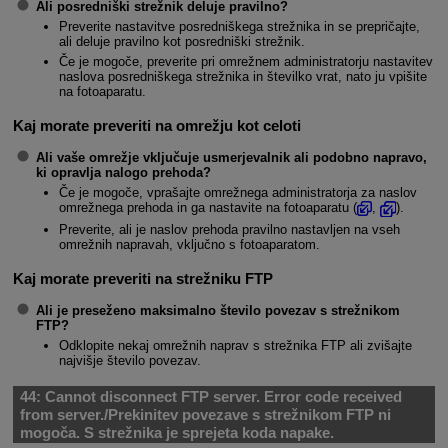
Ali posredniški strežnik deluje pravilno?
Preverite nastavitve posredniškega strežnika in se prepričajte,
ali deluje pravilno kot posredniški strežnik.
Če je mogoče, preverite pri omrežnem administratorju nastavitev
naslova posredniškega strežnika in številko vrat, nato ju vpišite
na fotoaparatu.
Kaj morate preveriti na omrežju kot celoti
Ali vaše omrežje vključuje usmerjevalnik ali podobno napravo,
ki opravlja nalogo prehoda?
Če je mogoče, vprašajte omrežnega administratorja za naslov
omrežnega prehoda in ga nastavite na fotoaparatu (
,
).
Preverite, ali je naslov prehoda pravilno nastavljen na vseh
omrežnih napravah, vključno s fotoaparatom.
Kaj morate preveriti na strežniku FTP
Ali je preseženo maksimalno število povezav s strežnikom
FTP?
Odklopite nekaj omrežnih naprav s strežnika FTP ali zvišajte
najvišje število povezav.
44:
Cannot disconnect FTP server. Error code received
from server./Prekinitev povezave s strežnikom FTP ni
mogoča. S strežnika je sprejeta koda napake.