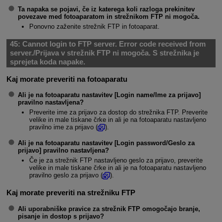
Ta napaka se pojavi, če iz katerega koli razloga prekinitev
povezave med fotoaparatom in strežnikom FTP ni mogoča.
Ponovno zaženite strežnik FTP in fotoaparat.
45:
Cannot login to FTP server. Error code received from
server./Prijava v strežnik FTP ni mogoča. S strežnika je
sprejeta koda napake.
Kaj morate preveriti na fotoaparatu
Ali je na fotoaparatu nastavitev [
Login name/Ime za prijavo
]
pravilno nastavljena?
Preverite ime za prijavo za dostop do strežnika FTP. Preverite
velike in male tiskane črke in ali je na fotoaparatu nastavljeno
pravilno ime za prijavo (
).
Ali je na fotoaparatu nastavitev [
Login password/Geslo za
prijavo
] pravilno nastavljena?
Če je za strežnik FTP nastavljeno geslo za prijavo, preverite
velike in male tiskane črke in ali je na fotoaparatu nastavljeno
pravilno geslo za prijavo (
).
Kaj morate preveriti na strežniku FTP
Ali uporabniške pravice za strežnik FTP omogočajo branje,
pisanje in dostop s prijavo?