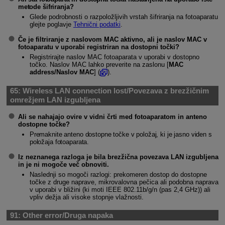
metode šifriranja?
Glede podrobnosti o razpoložljivih vrstah šifriranja na fotoaparatu
glejte poglavje
Tehnični podatki
.
Če je filtriranje z naslovom MAC aktivno, ali je naslov MAC v
fotoaparatu v uporabi registriran na dostopni točki?
Registrirajte naslov MAC fotoaparata v uporabi v dostopno
točko. Naslov MAC lahko preverite na zaslonu [
MAC
address/Naslov MAC
] (
).
65:
Wireless LAN connection lost/Povezava z brezžičnim
omrežjem LAN izgubljena
Ali se nahajajo ovire v vidni črti med fotoaparatom in anteno
dostopne točke?
Premaknite anteno dostopne točke v položaj, ki je jasno viden s
položaja fotoaparata.
Iz neznanega razloga je bila brezžična povezava LAN izgubljena
in je ni mogoče več obnoviti.
Naslednji so mogoči razlogi: prekomeren dostop do dostopne
točke z druge naprave, mikrovalovna pečica ali podobna naprava
v uporabi v bližini (ki moti IEEE 802.11b/g/n (pas 2,4 GHz)) ali
vpliv dežja ali visoke stopnje vlažnosti.
91:
Other error/Druga napaka