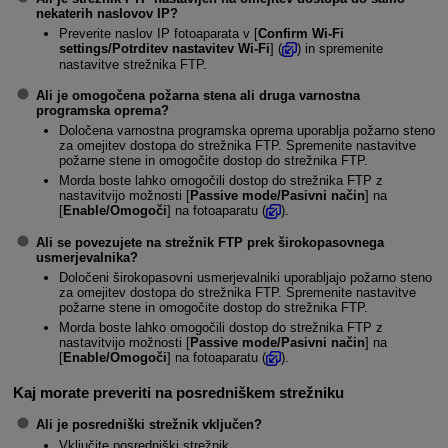
nekaterih naslovov IP?
Preverite naslov IP fotoaparata v [
Confirm Wi-Fi
settings/Potrditev nastavitev Wi-Fi
] (
) in spremenite
nastavitve strežnika FTP.
Ali je omogočena požarna stena ali druga varnostna
programska oprema?
Določena varnostna programska oprema uporablja požarno steno
za omejitev dostopa do strežnika FTP. Spremenite nastavitve
požarne stene in omogočite dostop do strežnika FTP.
Morda boste lahko omogočili dostop do strežnika FTP z
nastavitvijo možnosti [
Passive mode/Pasivni način
] na
[
Enable/Omogoči
] na fotoaparatu (
).
Ali se povezujete na strežnik FTP prek širokopasovnega
usmerjevalnika?
Določeni širokopasovni usmerjevalniki uporabljajo požarno steno
za omejitev dostopa do strežnika FTP. Spremenite nastavitve
požarne stene in omogočite dostop do strežnika FTP.
Morda boste lahko omogočili dostop do strežnika FTP z
nastavitvijo možnosti [
Passive mode/Pasivni način
] na
[
Enable/Omogoči
] na fotoaparatu (
).
Kaj morate preveriti na posredniškem strežniku
Ali je posredniški strežnik vključen?
Vključite posredniški strežnik.