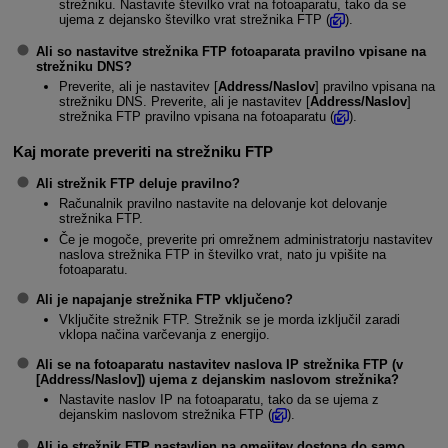
strežniku. Nastavite številko vrat na fotoaparatu, tako da se
ujema z dejansko številko vrat strežnika FTP (
).
Ali so nastavitve strežnika FTP fotoaparata pravilno vpisane na
strežniku DNS?
Preverite, ali je nastavitev [
Address/Naslov
] pravilno vpisana na
strežniku DNS. Preverite, ali je nastavitev [
Address/Naslov
]
strežnika FTP pravilno vpisana na fotoaparatu (
).
Kaj morate preveriti na strežniku FTP
Ali strežnik FTP deluje pravilno?
Računalnik pravilno nastavite na delovanje kot delovanje
strežnika FTP.
Če je mogoče, preverite pri omrežnem administratorju nastavitev
naslova strežnika FTP in številko vrat, nato ju vpišite na
fotoaparatu.
Ali je napajanje strežnika FTP vključeno?
Vključite strežnik FTP. Strežnik se je morda izključil zaradi
vklopa načina varčevanja z energijo.
Ali se na fotoaparatu nastavitev naslova IP strežnika FTP (v
[
Address/Naslov
]) ujema z dejanskim naslovom strežnika?
Nastavite naslov IP na fotoaparatu, tako da se ujema z
dejanskim naslovom strežnika FTP (
).
Ali je strežnik FTP nastavljen na omejitev dostopa do samo