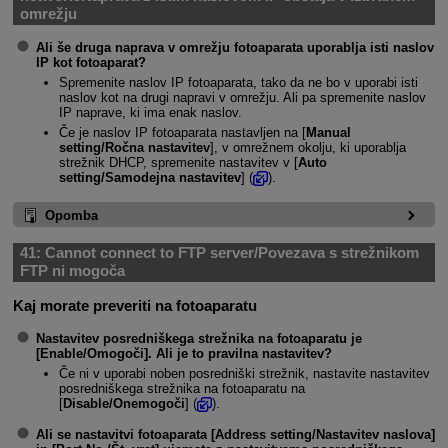
omrežju
Ali še druga naprava v omrežju fotoaparata uporablja isti naslov
IP kot fotoaparat?
Spremenite naslov IP fotoaparata, tako da ne bo v uporabi isti
naslov kot na drugi napravi v omrežju. Ali pa spremenite naslov
IP naprave, ki ima enak naslov.
Če je naslov IP fotoaparata nastavljen na [
Manual
setting/Ročna nastavitev
], v omrežnem okolju, ki uporablja
strežnik DHCP, spremenite nastavitev v [
Auto
setting/Samodejna nastavitev
] (
).
Opomba
41:
Cannot connect to FTP server/Povezava s strežnikom
FTP ni mogoča
Kaj morate preveriti na fotoaparatu
Nastavitev posredniškega strežnika na fotoaparatu je
[
Enable/Omogoči
]. Ali je to pravilna nastavitev?
Če ni v uporabi noben posredniški strežnik, nastavite nastavitev
posredniškega strežnika na fotoaparatu na
[
Disable/Onemogoči
] (
).
Ali se nastavitvi fotoaparata [
Address setting/Nastavitev naslova
]