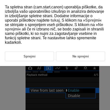
Ta spletna stran (cam.start.canon) uporablja piškotke, da
izboljša vašo uporabniško izkušnjo in analizira delovanje
in izboljšanje spletne strani. Dodatne informacije o
uporabi piškotkov najdete
tukaj
. S klikom na »
Sprejmi
«
D388-167
se strinjate s sprejetjem vseh piškotkov. S klikom na »
Ne
sprejmi
« ali če ni izbrano nič, se bodo zapisali in shranili
Nadaljevanje od prejšnjega
samo piškotki, ki so nujni za zagotavljanje vsebine in
predvajanega posnetka
funkcij spletne strani. Te nastavitve lahko spremenite
kadarkoli.
Izberite [
:
View from last seen
/
:
Ogled od
zadnje prikazane slike
] (
).
Sprejmi
Ne sprejmi
Izberite možnost.