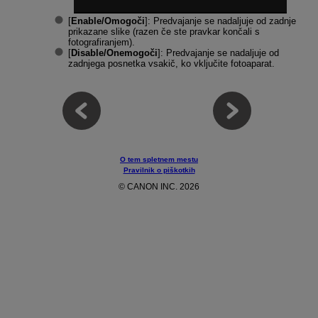
[
Enable/Omogoči
]: Predvajanje se nadaljuje od zadnje
prikazane slike (razen če ste pravkar končali s
fotografiranjem).
[
Disable/Onemogoči
]: Predvajanje se nadaljuje od
zadnjega posnetka vsakič, ko vključite fotoaparat.
O tem spletnem mestu
Pravilnik o piškotkih
© CANON INC. 2026