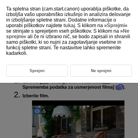
Ta spletna stran (cam.start.canon) uporablja piškotke, da
izboljša vašo uporabniško izkušnjo in analizira delovanje
in izboljšanje spletne strani. Dodatne informacije o
uporabi piškotkov najdete
tukaj
. S klikom na »
Sprejmi
«
D388-154
se strinjate s sprejetjem vseh piškotkov. S klikom na »
Ne
sprejmi
« ali če ni izbrano nič, se bodo zapisali in shranili
Informacija o spremembi
samo piškotki, ki so nujni za zagotavljanje vsebine in
usmerjenosti filma
funkcij spletne strani. Te nastavitve lahko spremenite
kadarkoli.
Informacijo o usmerjenosti filma pri predvajanju (ki določa, katera stran
je zgoraj) lahko urejate ročno.
Sprejmi
Ne sprejmi
Izberite [
:
Change mov rotate info
/
:
Sprememba podatka za usmerjenost filma
] (
).
Izberite film.