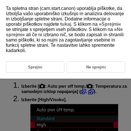
Ta spletna stran (cam.start.canon) uporablja piškotke, da
izboljša vašo uporabniško izkušnjo in analizira delovanje
in izboljšanje spletne strani. Dodatne informacije o
uporabi piškotkov najdete
tukaj
. S klikom na »
Sprejmi
«
D388-118
se strinjate s sprejetjem vseh piškotkov. S klikom na »
Ne
sprejmi
« ali če ni izbrano nič, se bodo zapisali in shranili
Temperatura za samodejni izklop
samo piškotki, ki so nujni za zagotavljanje vsebine in
napajanja
funkcij spletne strani. Te nastavitve lahko spremenite
kadarkoli.
Nastavite lahko najvišjo temperaturo fotoaparata, ob kateri se fotoaparat
samodejno izključi. Nastavitev te meje višje od standardne temperature
lahko podaljša razpoložljivi čas zajemanja, tako da eliminira nekatere
Sprejmi
Ne sprejmi
omejitve pri upravljanju.
Izberite [
:
Auto pwr off temp.
/
:
Temperatura za
samodejni izklop napajanja
] (
,
).
Izberite [
High/Visoko
].