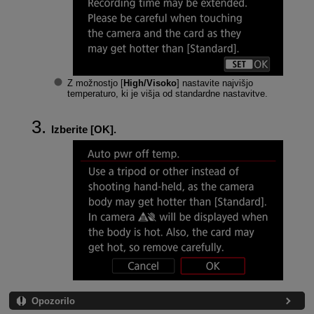
Z možnostjo [
High/Visoko
] nastavite najvišjo
temperaturo, ki je višja od standardne nastavitve.
Izberite [
OK
].
Opozorilo