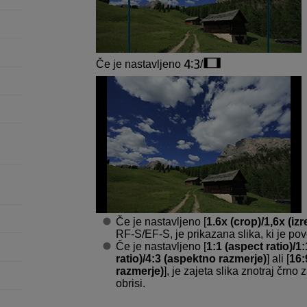
Če je nastavljeno
/
Če je nastavljeno [
1.6x (crop)/1,6x (izr
RF-S
/
EF-S
, je prikazana slika, ki je po
Če je nastavljeno [
1:1 (aspect ratio)/1
ratio)/4:3 (aspektno razmerje)
] ali [
16:
razmerje)
], je zajeta slika znotraj čr
obrisi.