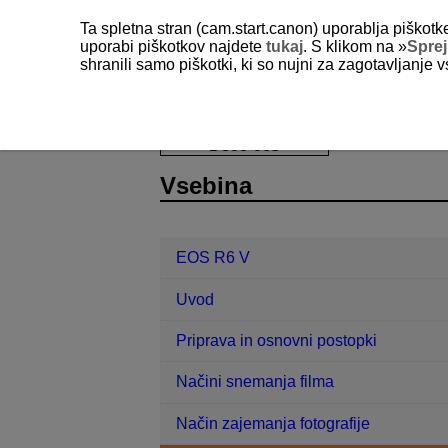
Ta spletna stran (cam.start.canon) uporablja piškotk
uporabi piškotkov najdete
tukaj
. S klikom na »
Spre
shranili samo piškotki, ki so nujni za zagotavljanje v
EOS R6 V
Fotografiranje in sneman
D388-065
Vsebina
EOS R6 V
Uvod
Priprava in osnovni postopki
Načini snemanja filma
Način zajemanja fotografije