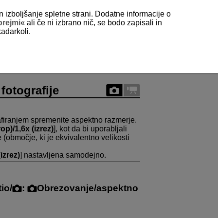
n izboljšanje spletne strani. Dodatne informacije o
prejmi
« ali če ni izbrano nič, se bodo zapisali in
kadarkoli.
fotografije
rafiranjem spremenite aspektno razmerje.
rop)/1,6x (izrez)
], kot da bi uporabljali
e (območje, ki je ekvivalentno velikosti
izrez)
] nastavljena samodejno.
tio
/
:
Obrezovanje/aspektno