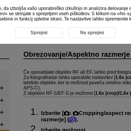
e, da izboljša vašo uporabniško izkušnjo in analizira delovanje i
jmi
« se strinjate s sprejetjem vseh piškotkov. S klikom na »
Ne s
sebine in funkcij spletne strani. Te nastavitve lahko spremenite 
je
Obrezovanje/Aspektno razmerje fotografije
Sprejmi
Ne sprejmi
Obrezovanje/Aspektno razmerje 
Če uporabljate objektiv RF ali EF, lahko pred fotog
Za fotografiranje lahko uporabite nastavitev [
1.6x (c
telefoto objektiv, ker ta možnost poveča sredino slik
APS-C
).
Z objektivi
RF-S
/
EF-S
je možnost [
1.6x (crop)/1,6x (
Izberite [
:
Cropping/aspect ra
razmerje
] (
).
Izberite možnost.