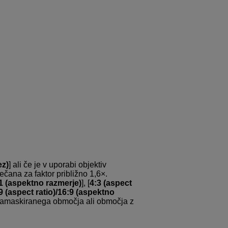
ez)
] ali če je v uporabi objektiv
večana za faktor približno 1,6×.
:1 (aspektno razmerje)
], [
4:3 (aspect
9 (aspect ratio)/16:9 (aspektno
no zamaskiranega območja ali območja z