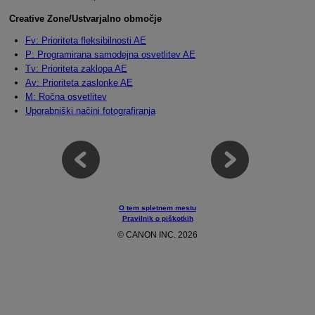
Creative Zone/Ustvarjalno območje
Fv: Prioriteta fleksibilnosti AE
P: Programirana samodejna osvetlitev AE
Tv: Prioriteta zaklopa AE
Av: Prioriteta zaslonke AE
M: Ročna osvetlitev
Uporabniški načini fotografiranja
O tem spletnem mestu
Pravilnik o piškotkih
© CANON INC. 2026