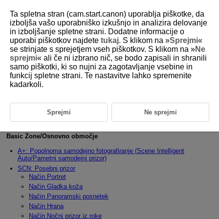
Ta spletna stran (cam.start.canon) uporablja piškotke, da
izboljša vašo uporabniško izkušnjo in analizira delovanje
in izboljšanje spletne strani. Dodatne informacije o
uporabi piškotkov najdete
tukaj
. S klikom na »
Sprejmi
«
D388-041
se strinjate s sprejetjem vseh piškotkov. S klikom na »
Ne
sprejmi
« ali če ni izbrano nič, se bodo zapisali in shranili
Način zajemanja fotografije
samo piškotki, ki so nujni za zagotavljanje vsebine in
funkcij spletne strani. Te nastavitve lahko spremenite
kadarkoli.
Poglavje vsebuje navodila za zajemanje fotografij.
V načinih osnovnega območja so različne funkcije nastavljene
samodejno in tako omogočajo popolnoma samodejno zajemanje
fotografij.
Sprejmi
Ne sprejmi
Nastavitev načina fotografiranja
Basic Zone/Osnovno območje
A+: Popolnoma samodejno fotografiranje (Scene Intelligent
Auto/Pametni samodejni prizor)
SCN: Posebni prizor
Način Portret
Način Gladka koža
Način Panoramski posnetek
Način Hrana
Način Nočni prizor iz roke