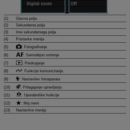
(1)
Glavna polja
(2)
Sekundarna polja
(3)
Ime sekundarnega polja
(4)
Postavke menija
(5)
: Fotografiranje
(6)
: Samodejno ostrenje
(7)
: Predvajanje
(8)
: Funkcije komuniciranja
(9)
: Nastavitev fotoaparata
(10)
: Prilagajanje upravljanja
(11)
: Uporabniške funkcije
(12)
: Moj meni
(13)
Nastavitve menija