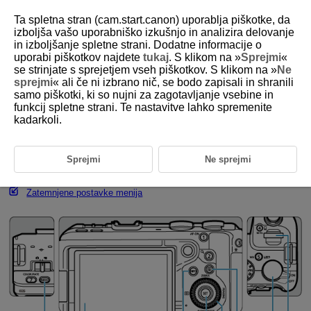
Ta spletna stran (cam.start.canon) uporablja piškotke, da
izboljša vašo uporabniško izkušnjo in analizira delovanje
in izboljšanje spletne strani. Dodatne informacije o
uporabi piškotkov najdete
tukaj
. S klikom na »
Sprejmi
«
D388-025
se strinjate s sprejetjem vseh piškotkov. S klikom na »
Ne
sprejmi
« ali če ni izbrano nič, se bodo zapisali in shranili
Upravljanje menijev in nastavitve
samo piškotki, ki so nujni za zagotavljanje vsebine in
funkcij spletne strani. Te nastavitve lahko spremenite
kadarkoli.
Zaslon menija Osnovno območje
Zaslon menija Ustvarjalno območje
Sprejmi
Ne sprejmi
Postopek nastavitve menija
Zatemnjene postavke menija