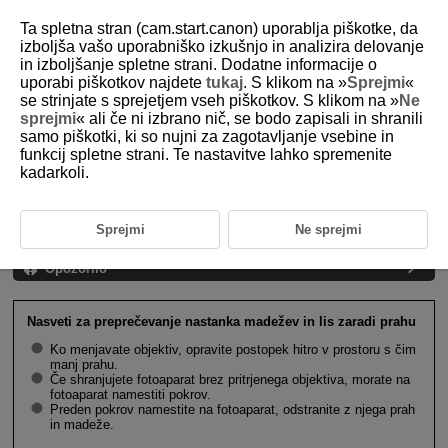
Ta spletna stran (cam.start.canon) uporablja piškotke, da
izboljša vašo uporabniško izkušnjo in analizira delovanje
in izboljšanje spletne strani. Dodatne informacije o
uporabi piškotkov najdete
tukaj
. S klikom na »
Sprejmi
«
D388-021
se strinjate s sprejetjem vseh piškotkov. S klikom na »
Ne
sprejmi
« ali če ni izbrano nič, se bodo zapisali in shranili
Namestitev in odstranitev
samo piškotki, ki so nujni za zagotavljanje vsebine in
objektivov RF/
RF-S
funkcij spletne strani. Te nastavitve lahko spremenite
kadarkoli.
Namestitev objektiva
Sprejmi
Ne sprejmi
Odstranitev objektiva
Opozorilo
Nasveti za preprečevanje nastanka madežev in lis zaradi prahu
Ko menjavate objektiv, opravite postopek hitro v prostoru s čim
manj prahu.
Če shranjujete fotoaparat brez pritrjenega objektiva, morate na
fotoaparat namestiti pokrov.
Preden pokrov namestite na fotoaparat, odstranite z njega prah
in madeže.