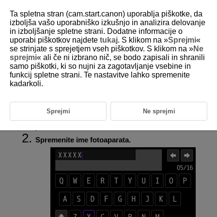
Ta spletna stran (cam.start.canon) uporablja piškotke, da
izboljša vašo uporabniško izkušnjo in analizira delovanje
in izboljšanje spletne strani. Dodatne informacije o
uporabi piškotkov najdete
tukaj
. S klikom na »
Sprejmi
«
D375-175
se strinjate s sprejetjem vseh piškotkov. S klikom na »
Ne
sprejmi
« ali če ni izbrano nič, se bodo zapisali in shranili
Ime fotoaparata
samo piškotki, ki so nujni za zagotavljanje vsebine in
funkcij spletne strani. Te nastavitve lahko spremenite
kadarkoli.
Po potrebi lahko spremenite ime fotoaparata (ki je prikazano na
pametnih telefonih in drugih fotoaparatih).
Sprejmi
Ne sprejmi
Izberite [
:
Camera name
/
:
Ime fotoaparata
] (
).
Spremenite ime fotoaparata.