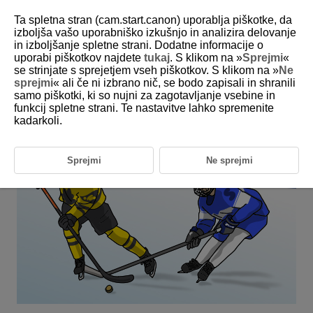
Ta spletna stran (cam.start.canon) uporablja piškotke, da
izboljša vašo uporabniško izkušnjo in analizira delovanje
in izboljšanje spletne strani. Dodatne informacije o
6-19 Winter: Ice Hockey
uporabi piškotkov najdete
tukaj
. S klikom na »
Sprejmi
«
se strinjate s sprejetjem vseh piškotkov. S klikom na »
Ne
sprejmi
« ali če ni izbrano nič, se bodo zapisali in shranili
This setting is perfect for aiming for a specific subject from among
samo piškotki, ki so nujni za zagotavljanje vsebine in
multiple players in an ice hockey game.
funkcij spletne strani. Te nastavitve lahko spremenite
kadarkoli.
Sprejmi
Ne sprejmi