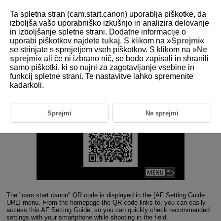
Ta spletna stran (cam.start.canon) uporablja piškotke, da
izboljša vašo uporabniško izkušnjo in analizira delovanje
in izboljšanje spletne strani. Dodatne informacije o
1-10 AF Setting Guide URL
uporabi piškotkov najdete
tukaj
. S klikom na »
Sprejmi
«
se strinjate s sprejetjem vseh piškotkov. S klikom na »
Ne
sprejmi
« ali če ni izbrano nič, se bodo zapisali in shranili
Scan the displayed QR code with your smartphone to easily view
samo piškotki, ki so nujni za zagotavljanje vsebine in
the AF Setting Guide
funkcij spletne strani. Te nastavitve lahko spremenite
kadarkoli.
Sprejmi
Ne sprejmi
The "cam.start.canon" QR code is displayed in the [AF Setting Guide
URL] menu. From the homepage the QR code links to, you can easily
access this AF Setting Guide, so you can quickly check recommended
settings with your smartphone while shooting in the field.