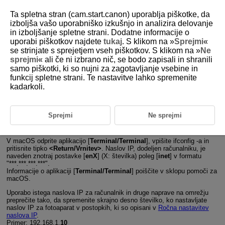
Ta spletna stran (cam.start.canon) uporablja piškotke, da
izboljša vašo uporabniško izkušnjo in analizira delovanje
in izboljšanje spletne strani. Dodatne informacije o
uporabi piškotkov najdete
tukaj
. S klikom na »
Sprejmi
«
D292-161
se strinjate s sprejetjem vseh piškotkov. S klikom na »
Ne
sprejmi
« ali če ni izbrano nič, se bodo zapisali in shranili
Preverjanje omrežnih nastavitev
samo piškotki, ki so nujni za zagotavljanje vsebine in
funkcij spletne strani. Te nastavitve lahko spremenite
kadarkoli.
Windows
Odprite Windows [
Command Prompt/Ukazni poziv
], nato vpišite
ipconfig/all in pritisnite tipko
Enter/Vnesi
.
Dodatno so prikazani tudi naslov IP, dodeljen fotoaparatu, maska
Sprejmi
Ne sprejmi
podomrežja, prehod in podatki o strežniku DNS.
macOS
V macOS odprite aplikacijo [
Terminal/Terminal
], vpišite ifconfig -a in
pritisnite tipko
Return/Vrnitev
. Naslov IP, dodeljen računalniku, je
naveden znotraj postavke [
enX
] (X: številka) poleg [
inet
] v formatu
"***.***.***.***".
Informacije o aplikaciji [
Terminal/Terminal
] poiščite v sklopu pomoči za
macOS.
Uporabo istega naslova IP za računalnik in druge naprave na omrežju
preprečite tako, da spremenite skrajno desno številko, ko nastavljate
naslov IP za fotoaparat v postopkih, ki so opisani v
Ročna nastavitev
naslova IP
.
Primer: 192.168.1.
10