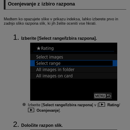
Ocenjevanje z izbiro razpona
Medtem ko opazujete slike v prikazu indeksa, lahko izberete prvo in
zadnjo sliko razpona slik, ki jih želite oceniti vse hkrati.
Izberite [
Select range/Izbira razpona
].
Izberite [
Select range/Izbira razpona
] v [
:
Rating
/
:
Ocenjevanje
].
Določite razpon slik.