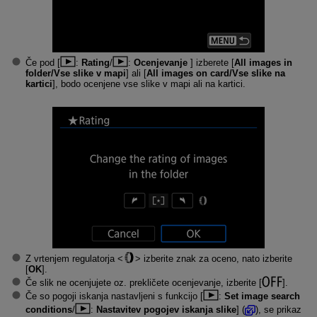
Če pod [
:
Rating
/
:
Ocenjevanje
] izberete [
All images in
folder/Vse slike v mapi
] ali [
All images on card/Vse slike na
kartici
], bodo ocenjene vse slike v mapi ali na kartici.
Z vrtenjem regulatorja
izberite znak za oceno, nato izberite
[
OK
].
Če slik ne ocenjujete oz. prekličete ocenjevanje, izberite [
].
Če so pogoji iskanja nastavljeni s funkcijo [
:
Set image search
conditions
/
:
Nastavitev pogojev iskanja slike
] (
), se prikaz