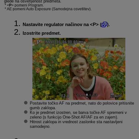
glede na osvetljenost predmeta.
P
pomeni Program.
AE pomeni Auto Exposure (Samodejna osvetlitev).
Nastavite regulator načinov na
P
(
).
Izostrite predmet.
Postavite točko AF na predmet, nato do polovice pritisnite
gumb zaklopa.
Ko je predmet izostren, se barva točke AF spremeni v
zeleno (s funkcijo One-Shot AF/AF za en zajem).
Hitrost zaklopa in vrednost zaslonke sta nastavljeni
samodejno.