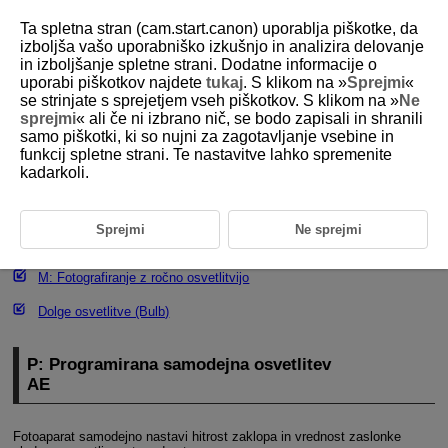
Ta spletna stran (cam.start.canon) uporablja piškotke, da
izboljša vašo uporabniško izkušnjo in analizira delovanje
in izboljšanje spletne strani. Dodatne informacije o
uporabi piškotkov najdete
tukaj
. S klikom na »
Sprejmi
«
D292-037
se strinjate s sprejetjem vseh piškotkov. S klikom na »
Ne
sprejmi
« ali če ni izbrano nič, se bodo zapisali in shranili
Zajemanje fotografij
samo piškotki, ki so nujni za zagotavljanje vsebine in
funkcij spletne strani. Te nastavitve lahko spremenite
kadarkoli.
P: Programirana samodejna osvetlitev AE
Tv: Fotografiranje s prioriteto zaklopa AE
Sprejmi
Ne sprejmi
Av: Fotografiranje s prioriteto zaslonke AE
M: Fotografiranje z ročno osvetlitvijo
Dolge osvetlitve (Bulb)
P: Programirana samodejna osvetlitev
AE
Fotoaparat samodejno nastavi hitrost zaklopa in vrednost zaslonke