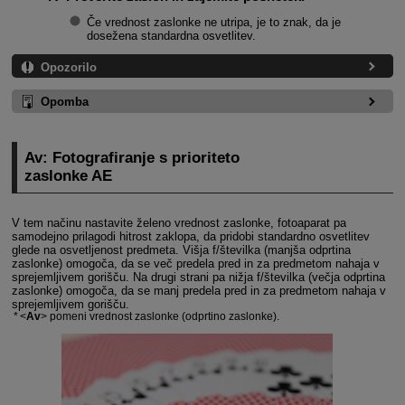
Če vrednost zaslonke ne utripa, je to znak, da je
dosežena standardna osvetlitev.
Opozorilo
Opomba
Av: Fotografiranje s prioriteto
zaslonke AE
V tem načinu nastavite želeno vrednost zaslonke, fotoaparat pa
samodejno prilagodi hitrost zaklopa, da pridobi standardno osvetlitev
glede na osvetljenost predmeta. Višja f/številka (manjša odprtina
zaslonke) omogoča, da se več predela pred in za predmetom nahaja v
sprejemljivem gorišču. Na drugi strani pa nižja f/številka (večja odprtina
zaslonke) omogoča, da se manj predela pred in za predmetom nahaja v
sprejemljivem gorišču.
Av
pomeni vrednost zaslonke (odprtino zaslonke).