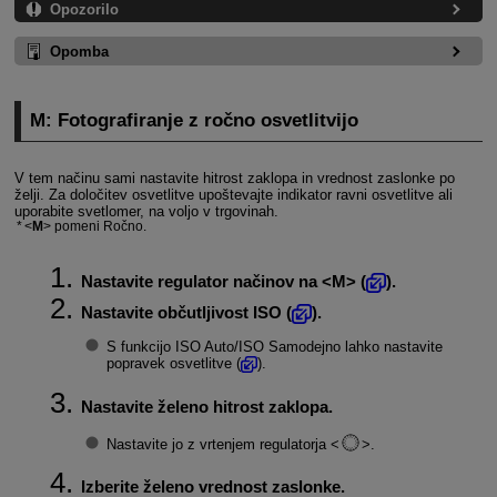
Opozorilo
Opomba
M: Fotografiranje z ročno osvetlitvijo
V tem načinu sami nastavite hitrost zaklopa in vrednost zaslonke po
želji. Za določitev osvetlitve upoštevajte indikator ravni osvetlitve ali
uporabite svetlomer, na voljo v trgovinah.
M
pomeni Ročno.
Nastavite regulator načinov na
M
(
).
Nastavite občutljivost ISO (
).
S funkcijo ISO Auto/ISO Samodejno lahko nastavite
popravek osvetlitve (
).
Nastavite želeno hitrost zaklopa.
Nastavite jo z vrtenjem regulatorja
.
Izberite želeno vrednost zaslonke.