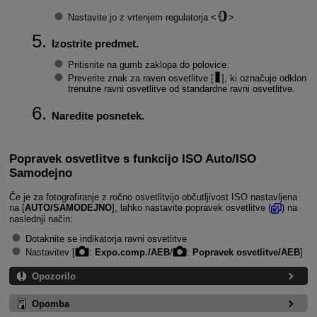
Nastavite jo z vrtenjem regulatorja
.
Izostrite predmet.
Pritisnite na gumb zaklopa do polovice.
Preverite znak za raven osvetlitve [
], ki označuje odklon
trenutne ravni osvetlitve od standardne ravni osvetlitve.
Naredite posnetek.
Popravek osvetlitve s funkcijo ISO Auto/ISO
Samodejno
Če je za fotografiranje z ročno osvetlitvijo občutljivost ISO nastavljena
na [
AUTO/SAMODEJNO
], lahko nastavite popravek osvetlitve (
) na
naslednji način:
Dotaknite se indikatorja ravni osvetlitve
Nastavitev [
:
Expo.comp./AEB
/
:
Popravek osvetlitve/AEB
]
Opozorilo
Opomba