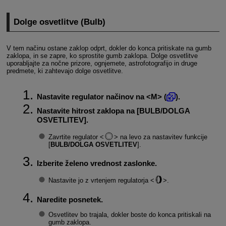
Dolge osvetlitve (Bulb)
V tem načinu ostane zaklop odprt, dokler do konca pritiskate na gumb
zaklopa, in se zapre, ko sprostite gumb zaklopa. Dolge osvetlitve
uporabljajte za nočne prizore, ognjemete, astrofotografijo in druge
predmete, ki zahtevajo dolge osvetlitve.
Nastavite regulator načinov na
M
(
).
Nastavite hitrost zaklopa na [
BULB/DOLGA
OSVETLITEV
].
Zavrtite regulator
na levo za nastavitev funkcije
[
BULB/DOLGA OSVETLITEV
].
Izberite želeno vrednost zaslonke.
Nastavite jo z vrtenjem regulatorja
.
Naredite posnetek.
Osvetlitev bo trajala, dokler boste do konca pritiskali na
gumb zaklopa.