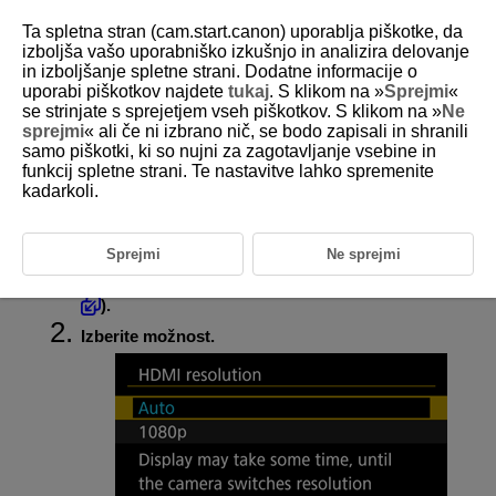
Ta spletna stran (cam.start.canon) uporablja piškotke, da
izboljša vašo uporabniško izkušnjo in analizira delovanje
in izboljšanje spletne strani. Dodatne informacije o
uporabi piškotkov najdete
tukaj
. S klikom na »
Sprejmi
«
D250-092
se strinjate s sprejetjem vseh piškotkov. S klikom na »
Ne
sprejmi
« ali če ni izbrano nič, se bodo zapisali in shranili
Ločljivost HDMI
samo piškotki, ki so nujni za zagotavljanje vsebine in
funkcij spletne strani. Te nastavitve lahko spremenite
kadarkoli.
Nastavite izhodno ločljivost slike, ki je v uporabi, ko je videokamera
priključena na TV aparat ali na zunanjo snemalno napravo prek kabla
HDMI.
Sprejmi
Ne sprejmi
Izberite [
:
HDMI resolution
/
:
Ločljivost HDMI
] (
).
Izberite možnost.