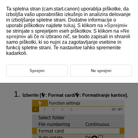
Ta spletna stran (cam.start.canon) uporablja piškotke, da
izboljša vašo uporabniško izkušnjo in analizira delovanje
in izboljšanje spletne strani. Dodatne informacije o
uporabi piškotkov najdete
tukaj
. S klikom na »
Sprejmi
«
D101-172
se strinjate s sprejetjem vseh piškotkov. S klikom na »
Ne
sprejmi
« ali če ni izbrano nič, se bodo zapisali in shranili
Formatiranje
samo piškotki, ki so nujni za zagotavljanje vsebine in
funkcij spletne strani. Te nastavitve lahko spremenite
kadarkoli.
Če je kartica nova ali je bila prej formatirana (inicializirana) v drugem
fotoaparatu ali v osebnem računalniku, jo formatirajte s tem
fotoaparatom.
Sprejmi
Ne sprejmi
Opozorilo
Izberite [
:
Format card
/
:
Formatiranje kartice
].