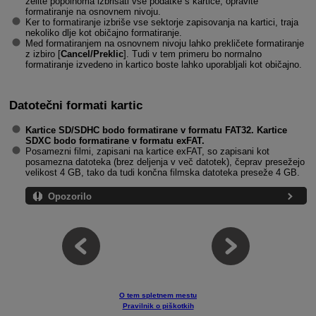
želite popolnoma izbrisati vse podatke s kartice, opravite
formatiranje na osnovnem nivoju.
Ker to formatiranje izbriše vse sektorje zapisovanja na kartici, traja
nekoliko dlje kot običajno formatiranje.
Med formatiranjem na osnovnem nivoju lahko prekličete formatiranje
z izbiro [
Cancel/Preklic
]. Tudi v tem primeru bo normalno
formatiranje izvedeno in kartico boste lahko uporabljali kot običajno.
Datotečni formati kartic
Kartice SD/SDHC bodo formatirane v formatu FAT32. Kartice
SDXC bodo formatirane v formatu exFAT.
Posamezni filmi, zapisani na kartice exFAT, so zapisani kot
posamezna datoteka (brez deljenja v več datotek), čeprav presežejo
velikost 4 GB, tako da tudi končna filmska datoteka preseže 4 GB.
Opozorilo
O tem spletnem mestu
Pravilnik o piškotkih