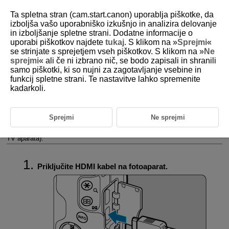
Ta spletna stran (cam.start.canon) uporablja piškotke, da
izboljša vašo uporabniško izkušnjo in analizira delovanje
in izboljšanje spletne strani. Dodatne informacije o
uporabi piškotkov najdete
tukaj
. S klikom na »
Sprejmi
«
D101-120
se strinjate s sprejetjem vseh piškotkov. S klikom na »
Ne
sprejmi
« ali če ni izbrano nič, se bodo zapisali in shranili
Predvajanje na TV aparatu
samo piškotki, ki so nujni za zagotavljanje vsebine in
funkcij spletne strani. Te nastavitve lahko spremenite
kadarkoli.
Na TV aparatu lahko slike in filme pregledujete, tako da priključite
fotoaparat na TV aparat s HDMI kablom, kupljenim v trgovini (ki ni daljši
od 2,5 m, s terminalom tipa D na strani fotoaparata).
Če se slika na TV zaslonu ne prikaže, preverite, ali je možnost [
:
Sprejmi
Ne sprejmi
Video system
/
:
Sistem videa
] pravilno nastavljena na [
For
NTSC/Za NTSC
] ali [
For PAL/Za PAL
]
(glede na sistem videa vašega
TV aparata).
Priključite HDMI kabel na fotoaparat.