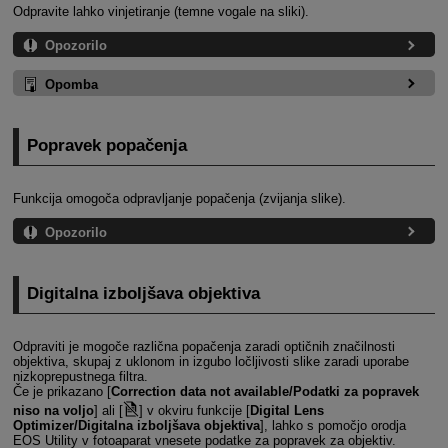
Odpravite lahko vinjetiranje (temne vogale na sliki).
Opozorilo
Opomba
Popravek popačenja
Funkcija omogoča odpravljanje popačenja (zvijanja slike).
Opozorilo
Digitalna izboljšava objektiva
Odpraviti je mogoče različna popačenja zaradi optičnih značilnosti
objektiva, skupaj z uklonom in izgubo ločljivosti slike zaradi uporabe
nizkoprepustnega filtra.
Če je prikazano [
Correction data not available/Podatki za popravek
niso na voljo
] ali [
] v okviru funkcije [
Digital Lens
Optimizer/Digitalna izboljšava objektiva
], lahko s pomočjo orodja
EOS Utility v fotoaparat vnesete podatke za popravek za objektiv.