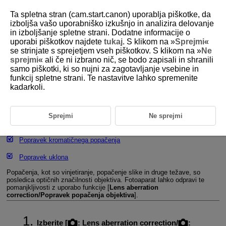
Ta spletna stran (cam.start.canon) uporablja piškotke, da
izboljša vašo uporabniško izkušnjo in analizira delovanje
in izboljšanje spletne strani. Dodatne informacije o
uporabi piškotkov najdete
tukaj
. S klikom na »
Sprejmi
«
D101-076
se strinjate s sprejetjem vseh piškotkov. S klikom na »
Ne
sprejmi
« ali če ni izbrano nič, se bodo zapisali in shranili
Popravek popačenja objektiva
samo piškotki, ki so nujni za zagotavljanje vsebine in
funkcij spletne strani. Te nastavitve lahko spremenite
kadarkoli.
Popravek periferne iluminacije
Popravek popačenja
Sprejmi
Ne sprejmi
Digitalna izboljšava objektiva
Popravek kromatičnega popačenja
Popravek uklona
Popačenja, kot so vinjetiranje, popačenje slike in druge težave, so
posledica optičnih značilnosti objektiva. Fotoaparat lahko odpravi te
pomanjkljivosti z uporabo funkcije [
Lens aberration
correction/Popravek popačenja objektiva
].
Izberite [
:
Lens aberration correction
/
: