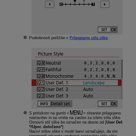
Podrobnosti poiščite v
Prilagajanje stila slike
.
S pritiskom na gumb
shranite prilagojeno
nastavitev in se vrnite na zaslon za izbiro stila slike.
Osnovni stil slike bo označen na desno od [
User Def.
*/Upor. določeno*
].
Nazivi stilov slike v modri barvi označujejo, da ste
spremenili privzete vrednosti nastavitev stila slike.