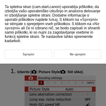
Ta spletna stran (cam.start.canon) uporablja piškotke, da
izboljša vašo uporabniško izkušnjo in analizira delovanje
in izboljšanje spletne strani. Dodatne informacije o
uporabi piškotkov najdete
tukaj
. S klikom na »
Sprejmi
«
D101-075
se strinjate s sprejetjem vseh piškotkov. S klikom na »
Ne
sprejmi
« ali če ni izbrano nič, se bodo zapisali in shranili
Registracija stila slike
samo piškotki, ki so nujni za zagotavljanje vsebine in
funkcij spletne strani. Te nastavitve lahko spremenite
kadarkoli.
Izberete lahko osnovni stil slike, na primer [
Portrait/Portret
] ali
[
Landscape/Pokrajina
], ga po želji prilagodite in ga registrirate pod
[
User Def. 1/Upor. določeno1] – [
User Def. 3/Upor. določeno
3
]. To je
koristno, če želite ustvariti več stilov slike z različnimi nastavitvami.
Sprejmi
Ne sprejmi
Tukaj lahko prilagajate tudi stile slike, ki ste jih registrirali v fotoaparatu z
uporabo orodja EOS Utility (EOS programska oprema,
).
Izberite [
:
Picture Style
/
:
Stil slike
].